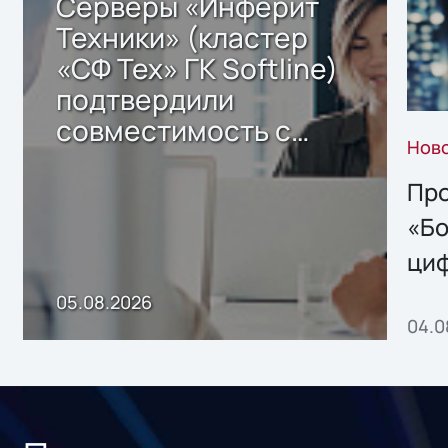
Серверы «Инферит
Техники» (кластер
«СФ Тех» ГК Softline)
подтвердили
совместимость с
Нов
решением Sharx
Storage 2.x для
Про
хранения данных
«Бо
ци
пр
05.08.2026
04.0
без
ном
«1С