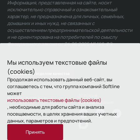
Информация, представленная на сайте, носит
исключительно справочный и ознакомительный
характер, не предназначена для личных, семейных,
домашних и иных нужд, не связанных с
осуществлением предпринимательской деятельности
и не ориентирована на потребителей по смыслу
Федерального закона от 24.06.2025 № 168-ФЗ.
Мы используем текстовые файлы
(cookies)
Связаться с отделом качества
Продолжая использовать данный веб-сайт, вы
соглашаетесь с тем, что группа компаний Softline
может
Условия
© 1993—2026 Softline
использовать текстовые файлы (cookies)
использования
, необходимые для работы сайта и анализа
посещаемости, в целях хранения ваших учетных
Политика
данных, параметров и предпочтений.
конфиденциальности
Принять
16+