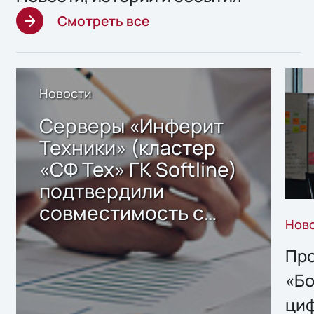
Смотреть все
Новости
Серверы «Инферит
Техники» (кластер
«СФ Тех» ГК Softline)
подтвердили
совместимость с
Нов
решением Sharx
Storage 2.x для
Про
хранения данных
«Бо
ци