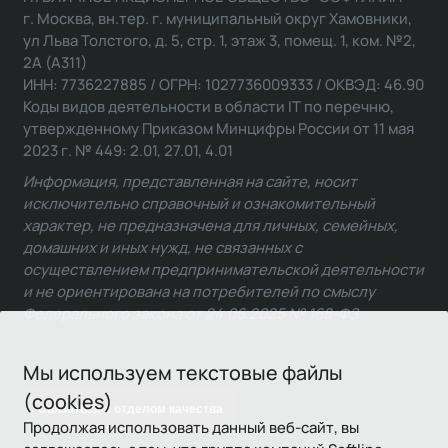
г. Москва, вн.тер. г. муниципальный округ Хамовники,
ул Льва Толстого, д. 5, стр. 1, этаж 3, помещ. 1, ком. №2,
2А (А311)
ИНН: 7736227885 / ОГРН: 1027736009333 / ОКВЭД: 46.90
Коды видов деятельности в области IT по перечню,
утвержденному Приказом Минцифры России от 11 мая
2023 г. № 449: 2.01, 27.01, 4.01
Информация, представленная на сайте, носит
исключительно справочный и ознакомительный
характер, не предназначена для личных, семейных,
домашних и иных нужд, не связанных с
осуществлением предпринимательской деятельности
и не ориентирована на потребителей по смыслу
Федерального закона от 24.06.2025 № 168-ФЗ.
Мы используем текстовые файлы
(cookies)
Связаться с отделом качества
Продолжая использовать данный веб-сайт, вы