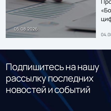
Storage 2.x для
Про
хранения данных
«Бо
ци
пр
05.08.2026
04.0
без
ном
«1С
Подпишитесь на нашу
рассылку последних
новостей и событий