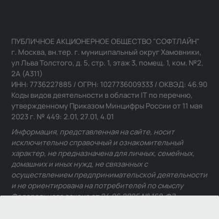
ПУБЛИЧНОЕ АКЦИОНЕРНОЕ ОБЩЕСТВО "СОФТЛАЙН"
г. Москва, вн.тер. г. муниципальный округ Хамовники,
ул Льва Толстого, д. 5, стр. 1, этаж 3, помещ. 1, ком. №2,
2А (А311)
ИНН: 7736227885 / ОГРН: 1027736009333 / ОКВЭД: 46.90
Коды видов деятельности в области IT по перечню,
утвержденному Приказом Минцифры России от 11 мая
2023 г. № 449: 2.01, 27.01, 4.01
Информация, представленная на сайте, носит
исключительно справочный и ознакомительный
характер, не предназначена для личных, семейных,
домашних и иных нужд, не связанных с
осуществлением предпринимательской деятельности
и не ориентирована на потребителей по смыслу
Федерального закона от 24.06.2025 № 168-ФЗ.