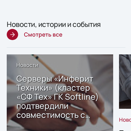
Новости, истории и события
Смотреть все
Новости
Серверы «Инферит
Техники» (кластер
«СФ Тех» ГК Softline)
подтвердили
совместимость с
Нов
решением Sharx