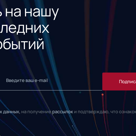
 на нашу
следних
обытий
Подпис
х данных,
на получение
рассылок
и подтверждаю, что ознако