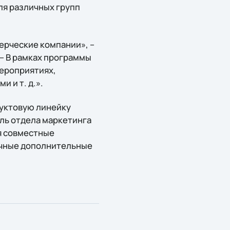
ля различных групп
ерческие компании», –
 – В рамках программы
мероприятиях,
 и т. д.».
дуктовую линейку
ль отдела маркетинга
ся совместные
ичные дополнительные