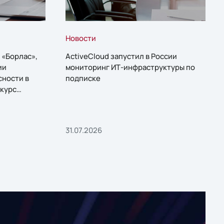
Новости
 «Борлас»,
ActiveCloud запустил в России
ии
мониторинг ИТ-инфраструктуры по
сности в
подписке
курс
31.07.2026