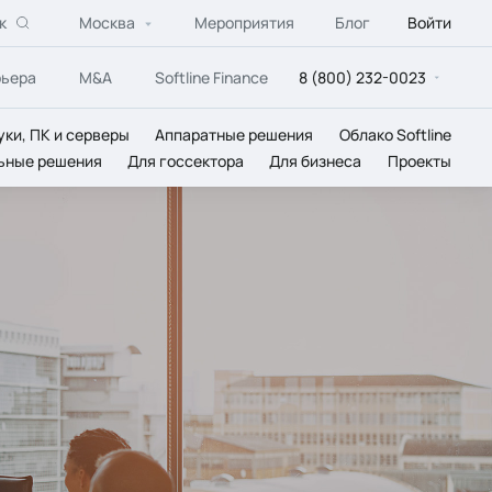
к
Москва
Мероприятия
Блог
Войти
рьера
M&A
Softline Finance
8 (800) 232-0023
уки, ПК и серверы
Аппаратные решения
Облако Softline
ьные решения
Для госсектора
Для бизнеса
Проекты