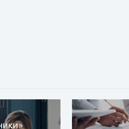
ники»