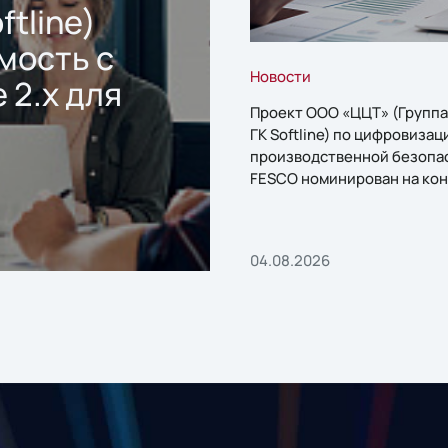
ftline)
мость с
Новости
 2.x для
Проект ООО «ЦЦТ» (Группа
ГК Softline) по цифровизац
производственной безопа
FESCO номинирован на кон
«1С:Проект года»
04.08.2026