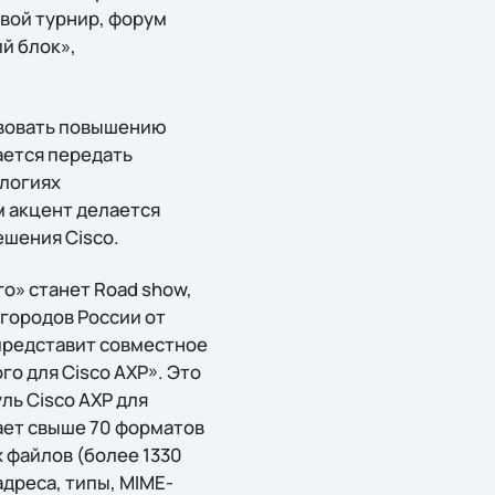
евой турнир, форум
й блок»,
ствовать повышению
ается передать
логиях
 акцент делается
ешения Cisco.
го» станет Road show,
 городов России от
представит совместное
го для Cisco AXP». Это
ль Cisco AXP для
ает свыше 70 форматов
 файлов (более 1330
дреса, типы, MIME-