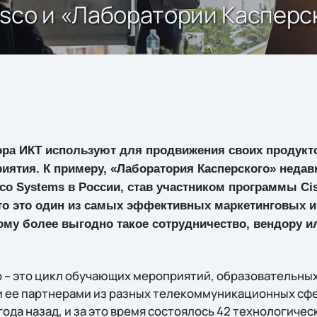
sco и «Лаборатории Касперс
ора ИКТ используют для продвижения своих продукт
ятия. К примеру, «Лаборатория Касперского» недав
co Systems в России, став участником программы Cis
то это один из самых эффективных маркетинговых и
ому более выгодно такое сотрудничество, вендору ил
ub – это цикл обучающих мероприятий, образовательны
и ее партнерами из разных телекоммуникационных сфе
ода назад, и за это время состоялось 42 технологичес