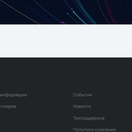
 информации
События
ртнеров
Новости
Техподдержка
Политики компании