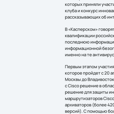
которых приняли участи
клуба и конкурс иннова
рассказывающих об инт
В «Касперском» говоря
квалификации российск
последнюю информацию 
информационной безопа
именно на те антивиру
Первым этапом участия 
которое пройдет с 20 а
Москвы до Владивосток
с Cisco решение в обла
решение для защиты ин
маршрутизаторов Cisco
архиваторов (более 42
версий). С помощью бол