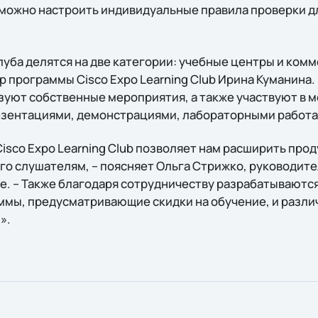
 можно настроить индивидуальные правила проверки д
уба делятся на две категории: учебные центры и комм
 программы Cisco Expo Learning Club Ирина Куманина.
зуют собственные мероприятия, а также участвуют в 
езентациями, демонстрациями, лабораторными работами
isco Expo Learning Club позволяет нам расширить про
го слушателям, – поясняет Ольга Стрижко, руководите
ine. – Также благодаря сотрудничеству разрабатывают
ммы, предусматривающие скидки на обучение, и разл
».