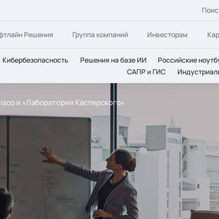
Поис
фтлайн Решения
Группа компаний
Инвесторам
Ка
Кибербезопасность
Решения на базе ИИ
Российские ноутб
САПР и ГИС
Индустриал
isco и «Лаборатории Касперского»