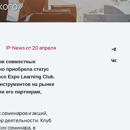
кого»
IP-News от 20 апреля
ов совместные
но приобрела статус
co Expo Learning Club.
нструментов на рынке
и его партнерам,
х семинаров и акций,
р деятельности. Клуб
ких семинара, в