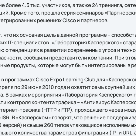
е более 4.5 тыс. участников, а также 24 тренинга, сет
ций. Кроме того, прошла серия семинаров «Партнерски
егрированных решениях Cisco и партнеров.
т, что их основная цель в данной программе – способ
их IT-специалистов. «Лаборатория Касперского» стар
о тенденциях в развитии современных угроз и техно
сности, сообщили представители компании. При этом
сные продукты, которые могут быть интегрированы в р
в программах Cisco Eхpo Learning Club для «Касперско
преля по 29 июня 2010 года и охватит семь крупнейших
а. В рамках мероприятия «Лаборатория Касперского» 
сти контроля контента трафика – «Антивирус Касперско
тернет-трафика (HTTP и FTP), проходящего через моду
 ISR. В «Касперском» говорят, что решение поддержив
0 версий) и свыше 260 типов упаковщиков исполняемых
ьшого количества параметров фильтрации (IP- и URL-а