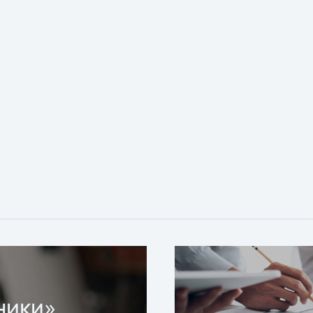
ники»