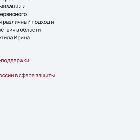
имизации и
сервисного
м различный подход и
ствия в области
етила Ирина
T-поддержки
.
оссии в сфере защиты