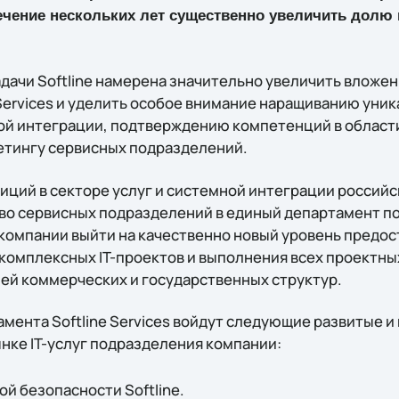
течение нескольких лет существенно увеличить долю
дачи Softline намерена значительно увеличить вложен
 Services и уделить особое внимание наращиванию уник
й интеграции, подтверждению компетенций в области
кетингу сервисных подразделений.
иций в секторе услуг и системной интеграции российск
о сервисных подразделений в единый департамент под
 компании выйти на качественно новый уровень предос
комплексных IT-проектов и выполнения всех проектных
й коммерческих и государственных структур.
амента Softline Services войдут следующие развитые 
нке IT-услуг подразделения компании:
й безопасности Softline.