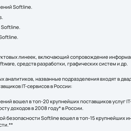
ний Softline.
s.
Softline.
oftline.
.
уктовых линеек, включающий сопровождение информа
oftware, средств разработки, графических систем и др.
х аналитиков, названные подразделения входят в два
авщиков IT-сервисов в России:
ний вошел в топ-20 крупнейших поставщиков услуг IT
сту доходов в 2008 году* в России.
 безопасности Softline вошел в топ-15 крупнейших и
сти.**