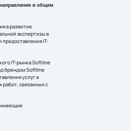
 направления в общем
ия в развитие
альной экспертизы в
 предоставления IT-
ого IT-рынка Softline
 брендом Softline
тавления услуг в
 работ, связанных с
и имеющие