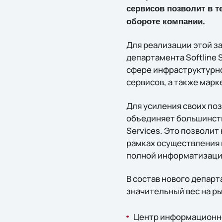
сервисов позволит в 
обороте компании.
Для реализации этой за
департамента Softline
сфере инфраструктурно
сервисов, а также мар
Для усиления своих поз
объединяет большинств
Services. Это позволит
рамках осуществления 
полной информатизацие
В состав нового департ
значительный вес на ры
Центр информационно