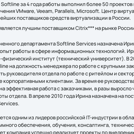
Softline за 4 года работы выполнил более 50 проектов
ния VMware, Veeam, Parallels, Microsoft. Центр виртуа
нейших поставщиков средств виртуализации в России.
является лучшим поставщиком Citrix*** на рынке России
енного департамента Softline Services назначена Ири
опыт работы в сфере информационных технологий. Ир
физический институт (технический университет). В 2
line на должность менеджера по работе с крупными зак
ть руководителя отдела по работе с ритейлом и сект
е корпоративными клиентами. За время ее руководства
а эффективная работа с заказчиками, в разы выросло 
оты отдела. В апреле 2010 года Ирина назначена на по
ervices.
яется одним из лидеров российской IT-индустрии в обл
много обеспечения, обучения, консалтинга, техниче
ет компания успешно реализует проекты по внедрени