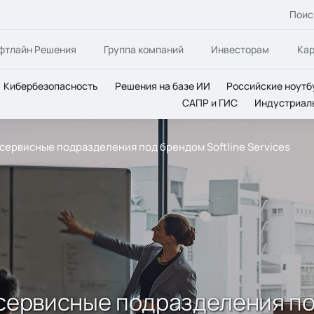
Поис
фтлайн Решения
Группа компаний
Инвесторам
Ка
Кибербезопасность
Решения на базе ИИ
Российские ноутб
САПР и ГИС
Индустриал
 сервисные подразделения под брендом Softline Services
 сервисные подразделения по