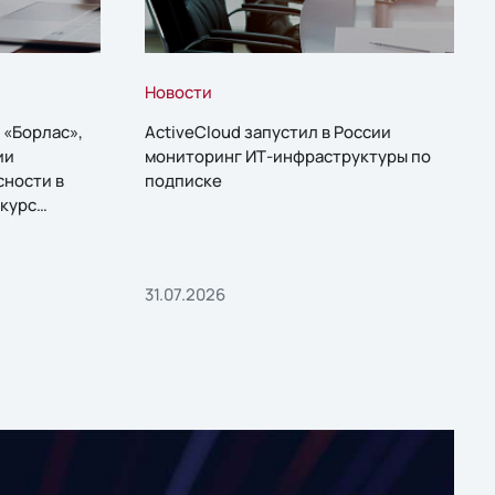
Новости
 «Борлас»,
ActiveCloud запустил в России
ии
мониторинг ИТ-инфраструктуры по
сности в
подписке
курс
31.07.2026