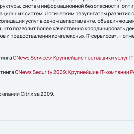
труктуры, систем информационной безопасности, опт
ационных систем. Логическим результатом развития 
солидация услуг в одном департаменте, объединяюще
, что позволит более качественно координировать дей
ов и предоставления комплексных IT-сервисов», – отм
тинга
CNews Services: Крупнейшие поставщики услуг I
йтинга
CNews Security 2009: Крупнейшие IT-компании Р
мпании Citrix за 2009.