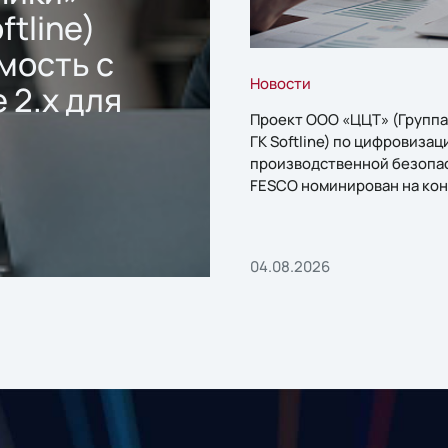
ftline)
мость с
Новости
 2.x для
Проект ООО «ЦЦТ» (Группа
ГК Softline) по цифровизац
производственной безопа
FESCO номинирован на кон
«1С:Проект года»
04.08.2026