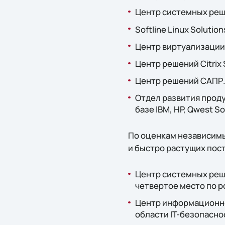
Центр системных реше
Softline Linux Solution
Центр виртуализации 
Центр решений Citrix S
Центр решений САПР
Отдел развития прод
базе IBM, HP, Qwest S
По оценкам независимы
и быстро растущих пост
Центр системных реше
четвертое место по ро
Центр информационной
области IT-безопасно