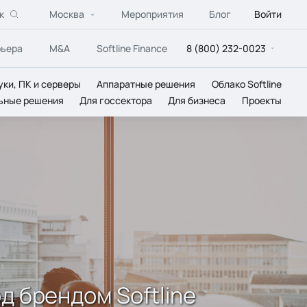
к
Москва
Мероприятия
Блог
Войти
рьера
M&A
Softline Finance
8 (800) 232-0023
уки, ПК и серверы
Аппаратные решения
Облако Softline
ьные решения
Для госсектора
Для бизнеса
Проекты
д брендом Softline