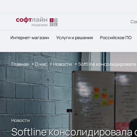
Со
Интернет-магазин
Услуги и решения
Российское ПО
Главная
О нас
Новости
Softline консолидировала
Новости
Softline консолидировала