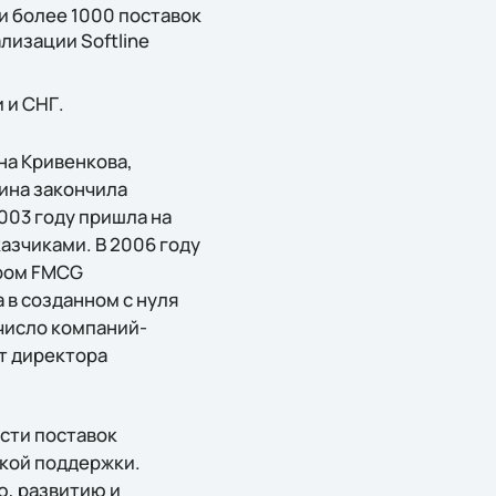
 и более 1000 поставок
лизации Softline
 и СНГ.
на Кривенкова,
ина закончила
003 году пришла на
азчиками. В 2006 году
ором FMCG
 в созданном с нуля
число компаний-
ст директора
асти поставок
ской поддержки.
ю, развитию и