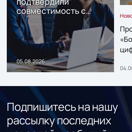
подтвердили
совместимость с
Нов
решением Sharx
Storage 2.x для
Про
хранения данных
«Бо
ци
пр
05.08.2026
04.0
без
ном
«1С
Подпишитесь на нашу
рассылку последних