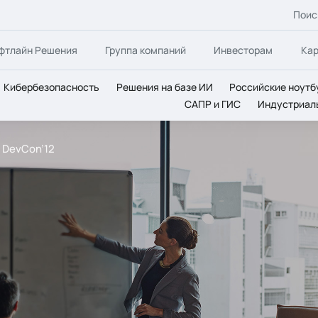
Поис
фтлайн Решения
Группа компаний
Инвесторам
Ка
Кибербезопасность
Решения на базе ИИ
Российские ноутб
САПР и ГИС
Индустриал
 DevCon’12