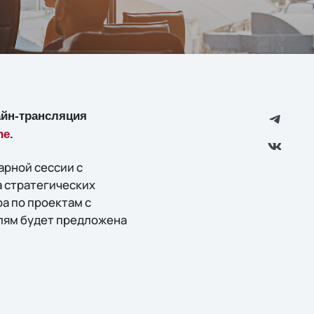
айн-трансляция
ne
.
рной сессии с
а стратегических
а по проектам с
елям будет предложена