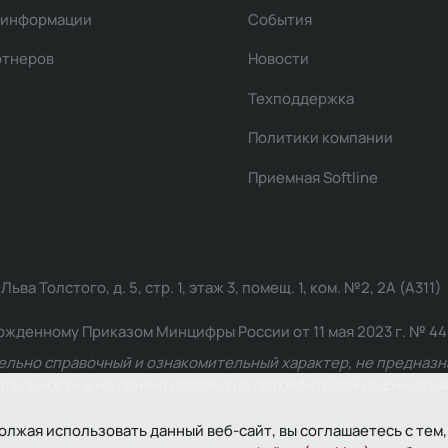
 информации
События
ртнеров
Новости
Техподдержка
Политики компании
Приемная Softline
ва Толстого, д. 5, стр. 1, этаж 3, помещ. 1, ком. №2, 2А (А311)
жденному Приказом Минцифры России от 11 мая 2023 г. № 449: 2
ельно справочный и ознакомительный характер, не предназна
ельности и не ориентирована на потребителей по смыслу Ф
олжая использовать данный веб-сайт, вы соглашаетесь с тем,