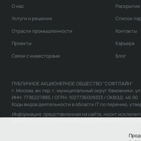
О нас
Раскрытие
Услуги и решения
Список па
Отрасли промышленности
Контакты
Проекты
Карьера
Связи с инвесторами
Блог
ПУБЛИЧНОЕ АКЦИОНЕРНОЕ ОБЩЕСТВО "СОФТЛАЙН"
г. Москва, вн.тер. г. муниципальный округ Хамовники, ул Ль
ИНН: 7736227885 / ОГРН: 1027736009333 / ОКВЭД: 46.90
Коды видов деятельности в области IT по перечню, утвер
Информация, представленная на сайте, носит исключит
связанных с осуществлением предпринимательской деят
Прод