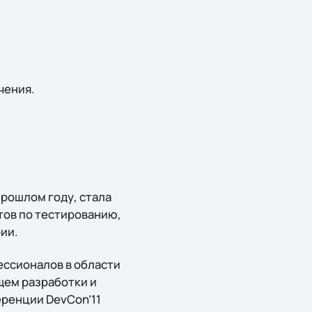
чения.
рошлом году, стала
ов по тестированию,
ии.
ессионалов в области
щем разработки и
еренции DevCon’11