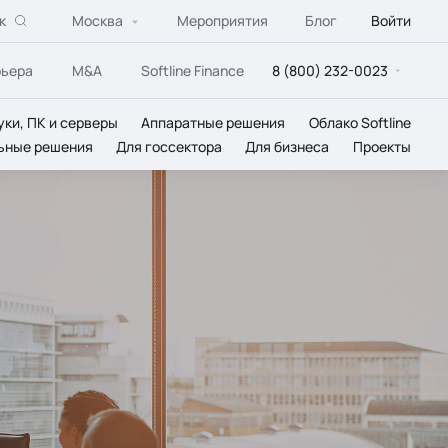
к
Москва
Мероприятия
Блог
Войти
рьера
M&A
Softline Finance
8 (800) 232-0023
уки, ПК и серверы
Аппаратные решения
Облако Softline
ьные решения
Для госсектора
Для бизнеса
Проекты