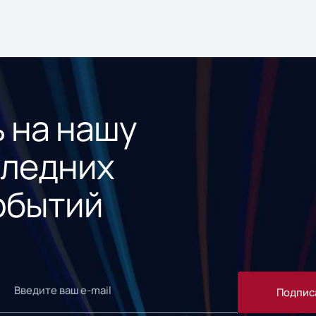
 на нашу
следних
обытий
Подпис