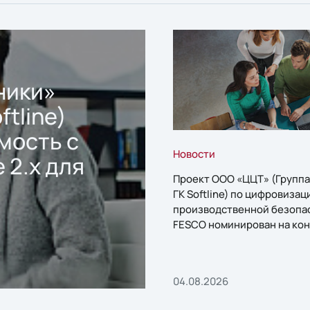
ники»
ftline)
мость с
Новости
 2.x для
Проект ООО «ЦЦТ» (Группа
ГК Softline) по цифровизац
производственной безопа
FESCO номинирован на кон
«1С:Проект года»
04.08.2026