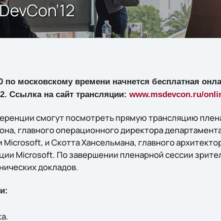
 DevCon’12
.00 по московскому времени начнется бесплатная онл
2. Ссылка на сайт трансляции:
www.msdevcon.ru/onli
еренции смогут посмотреть прямую трансляцию плена
она, главного операционного директора департамент
Microsoft, и Скотта Хансельмана, главного архитектор
ии Microsoft. По завершении пленарной сессии зрит
хнических докладов.
и:
а.