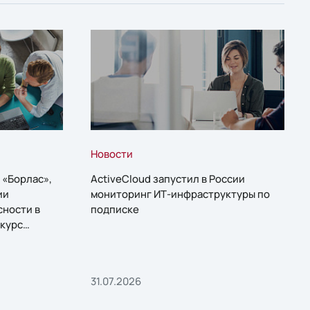
Новости
 «Борлас»,
ActiveCloud запустил в России
ии
мониторинг ИТ-инфраструктуры по
сности в
подписке
курс
31.07.2026