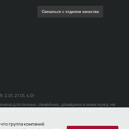
Связаться с отделом качества
.01, 27.01, 4.01
чена для личных, семейных, домашних и иных нужд, не
едерального закона от 24.06.2025 № 168-ФЗ.
 что группа компаний