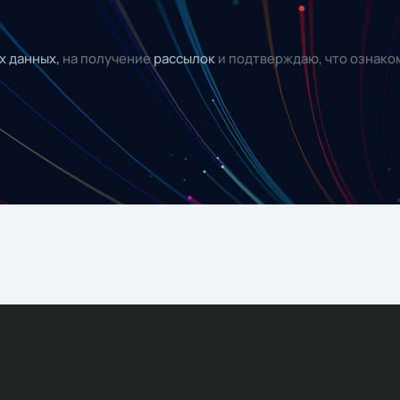
х данных,
на получение
рассылок
и подтверждаю, что ознако