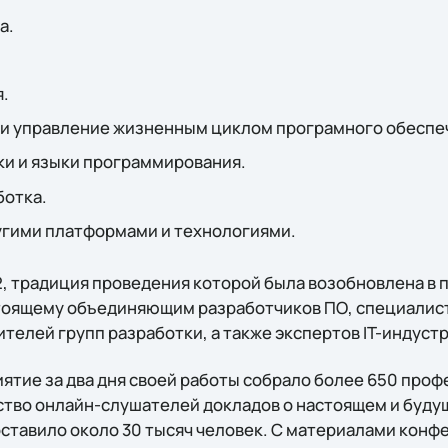
а.
.
 и управление жизненным циклом програмного обеспе
ки и языки программирования.
ботка.
угими платформами и технологиями.
, традиция проведения которой была возобновлена в п
тоящему объединяющим разработчиков ПО, специалист
телей групп разработки, а также экспертов IT-индустр
иятие за два дня своей работы собрало более 650 проф
ство онлайн-слушателей докладов о настоящем и буду
оставило около 30 тысяч человек. С материалами конф