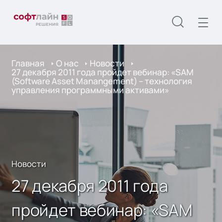
Главная
О нас
Новости
27 декабря 2011 года пройдет вебинар: «SAM
(Software Asset Manangement) – технология
управления программными активами»
Новости
27 декабря 2011 года
пройдет вебинар: «SAM