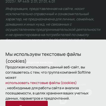
2023 г. № 449: 2.01, 27.01, 4.01
Информация, представленная на сайте, носит
исключительно справочный и ознакомительный
характер, не предназначена для личных, семейных,
домашних и иных нужд, не связанных с
осуществлением предпринимательской деятельности
и не ориентирована на потребителей по смыслу
Федерального закона от 24.06.2025 № 168-ФЗ.
Мы используем текстовые файлы
(cookies)
Связаться с отделом качества
Продолжая использовать данный веб-сайт, вы
соглашаетесь с тем, что группа компаний Softline
может
Условия
© 1993—2026 Softline
использовать текстовые файлы (cookies)
использования
, необходимые для работы сайта и анализа
посещаемости, в целях хранения ваших учетных
Политика
данных, параметров и предпочтений.
конфиденциальности