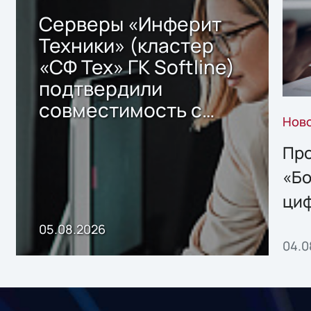
Серверы «Инферит
Техники» (кластер
«СФ Тех» ГК Softline)
подтвердили
совместимость с
Нов
решением Sharx
Storage 2.x для
Про
хранения данных
«Бо
ци
пр
05.08.2026
04.0
без
ном
«1С