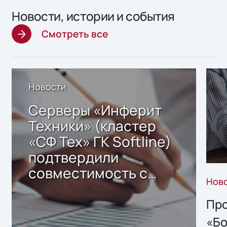
Новости, истории и события
Смотреть все
Новости
Серверы «Инферит
Техники» (кластер
«СФ Тех» ГК Softline)
подтвердили
совместимость с
Нов
решением Sharx
Storage 2.x для
Про
хранения данных
«Бо