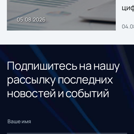
ци
пр
05.08.2026
04.0
без
ном
«1С
Подпишитесь на нашу
рассылку последних
новостей и событий