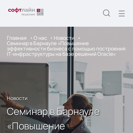
Главная
О нас
Новости
Семинар в Барнауле «Повышение
эффективности бизнеса с помощью построения
IТ-инфраструктуры на базе решений Oracle»
Новости
Семинар в Барнауле
«Повышение