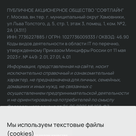
ПУБЛИЧНОЕ АКЦИОНЕРНОЕ ОБЩЕСТВО "СОФТЛАЙН"
г. Москва, вн.тер. г. муниципальный округ Хамовники,
ул Льва Толстого, д. 5, стр. 1, этаж 3, помещ. 1, ком. №2,
2А (А311)
ИНН: 7736227885 / ОГРН: 1027736009333 / ОКВЭД: 46.90
Коды видов деятельности в области IT по перечню,
утвержденному Приказом Минцифры России от 11 мая
2023 г. № 449: 2.01, 27.01, 4.01
Информация, представленная на сайте, носит
исключительно справочный и ознакомительный
характер, не предназначена для личных, семейных,
домашних и иных нужд, не связанных с
осуществлением предпринимательской деятельности
и не ориентирована на потребителей по смыслу
Федерального закона от 24.06.2025 № 168-ФЗ.
Мы используем текстовые файлы
(cookies)
Связаться с отделом качества