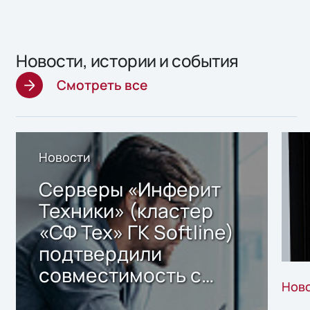
Новости, истории и события
Смотреть все
Новости
Серверы «Инферит
Техники» (кластер
«СФ Тех» ГК Softline)
подтвердили
совместимость с
Нов
решением Sharx