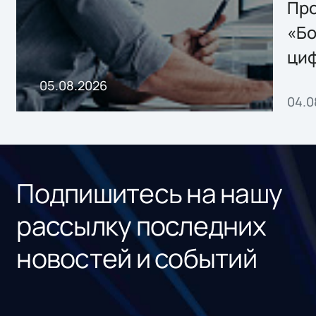
Storage 2.x для
Про
хранения данных
«Бо
ци
пр
05.08.2026
04.0
без
ном
«1С
Подпишитесь на нашу
рассылку последних
новостей и событий