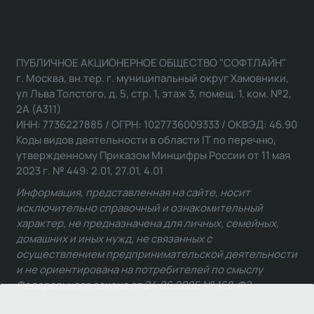
ПУБЛИЧНОЕ АКЦИОНЕРНОЕ ОБЩЕСТВО "СОФТЛАЙН"
г. Москва, вн.тер. г. муниципальный округ Хамовники,
ул Льва Толстого, д. 5, стр. 1, этаж 3, помещ. 1, ком. №2,
2А (А311)
ИНН: 7736227885 / ОГРН: 1027736009333 / ОКВЭД: 46.90
Коды видов деятельности в области IT по перечню,
утвержденному Приказом Минцифры России от 11 мая
2023 г. № 449: 2.01, 27.01, 4.01
Информация, представленная на сайте, носит
исключительно справочный и ознакомительный
характер, не предназначена для личных, семейных,
домашних и иных нужд, не связанных с
осуществлением предпринимательской деятельности
и не ориентирована на потребителей по смыслу
Федерального закона от 24.06.2025 № 168-ФЗ.