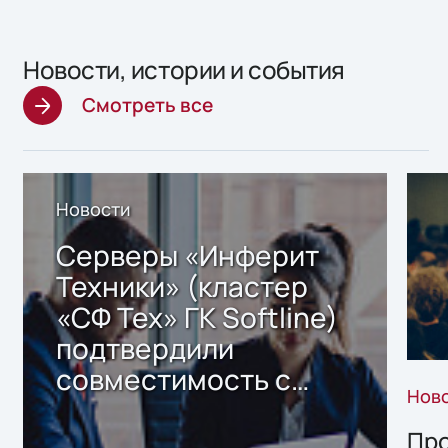
Новости, истории и события
Смотреть все
Новости
Серверы «Инферит
Техники» (кластер
«СФ Тех» ГК Softline)
подтвердили
совместимость с
Нов
решением Sharx
Storage 2.x для
Про