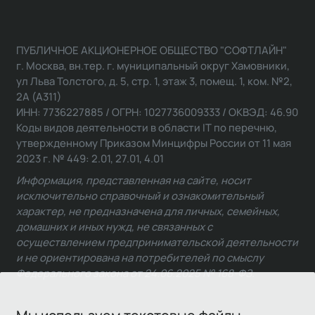
ПУБЛИЧНОЕ АКЦИОНЕРНОЕ ОБЩЕСТВО "СОФТЛАЙН"
г. Москва, вн.тер. г. муниципальный округ Хамовники,
ул Льва Толстого, д. 5, стр. 1, этаж 3, помещ. 1, ком. №2,
2А (А311)
ИНН: 7736227885 / ОГРН: 1027736009333 / ОКВЭД: 46.90
Коды видов деятельности в области IT по перечню,
утвержденному Приказом Минцифры России от 11 мая
2023 г. № 449: 2.01, 27.01, 4.01
Информация, представленная на сайте, носит
исключительно справочный и ознакомительный
характер, не предназначена для личных, семейных,
домашних и иных нужд, не связанных с
осуществлением предпринимательской деятельности
и не ориентирована на потребителей по смыслу
Федерального закона от 24.06.2025 № 168-ФЗ.