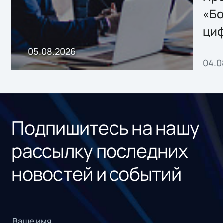
хранения данных
«Бо
ци
пр
05.08.2026
04.0
без
ном
«1С
Подпишитесь на нашу
рассылку последних
новостей и событий