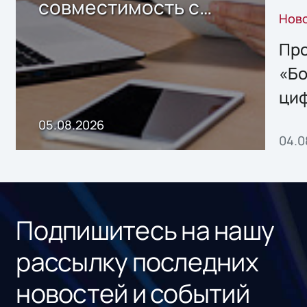
совместимость с
Нов
решением Sharx
Storage 2.x для
Про
хранения данных
«Бо
ци
пр
05.08.2026
04.0
без
ном
«1С
Подпишитесь на нашу
рассылку последних
новостей и событий