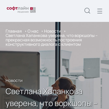
Главная
О нас
Новости
Светлана Хапанкова уверена, что воркшопы –
прекрасная возможность построения
конструктивного диалога с клиентом
Новости
Светлана Хапанкова
уверена, что воркшопы –