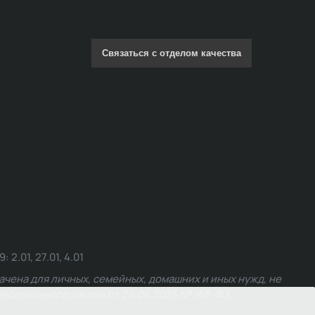
Связаться с отделом качества
.01, 27.01, 4.01
чена для личных, семейных, домашних и иных нужд, не
едерального закона от 24.06.2025 № 168-ФЗ.