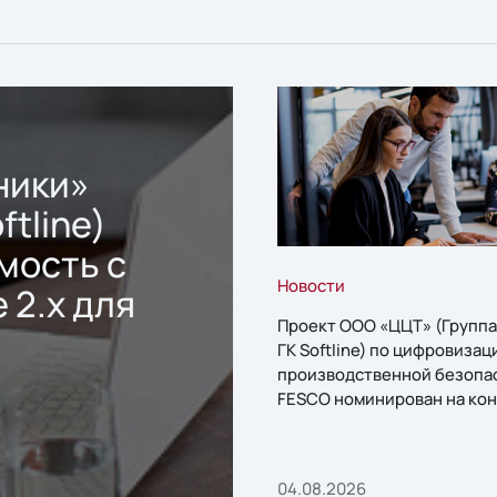
ники»
ftline)
мость с
Новости
 2.x для
Проект ООО «ЦЦТ» (Группа
ГК Softline) по цифровизац
производственной безопа
FESCO номинирован на кон
«1С:Проект года»
04.08.2026