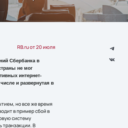
RB.ru от 20 июля
ний Сбербанка в
страны не мог
тивных интернет-
 числе и развернутая в
ытием, но все же время
одит в пример сбой в
совую систему
ь транзакции. В