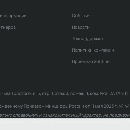
 информации
События
ртнеров
Новости
Техподдержка
Политики компании
Приемная Softline
ва Толстого, д. 5, стр. 1, этаж 3, помещ. 1, ком. №2, 2А (А311)
жденному Приказом Минцифры России от 11 мая 2023 г. № 449: 2
ельно справочный и ознакомительный характер, не предназна
ельности и не ориентирована на потребителей по смыслу Ф