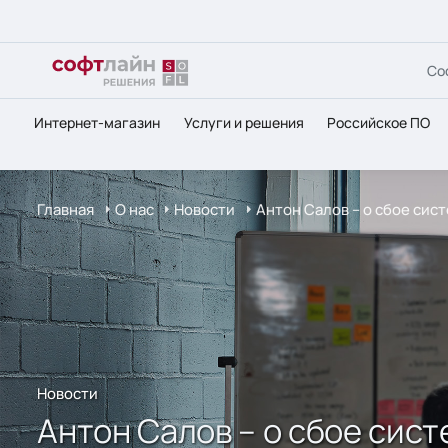
Со
Интернет-магазин
Услуги и решения
Российское ПО
Главная
О нас
Новости
Антон Салов – о сбое сис
Новости
Антон Салов – о сбое сист