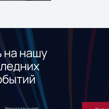
 на нашу
следних
обытий