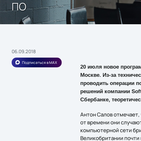
ПО
06.09.2018
Подписаться в MAX
20 июля новое програ
Москве. Из-за техничес
проводить операции по
решений компании Soft
Сбербанке, теоретиче
Антон Салов отмечает, 
от времени они случают
компьютерной сети бри
Великобритании почти н