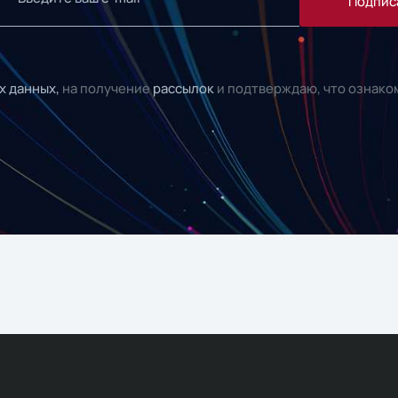
Подпис
х данных,
на получение
рассылок
и подтверждаю, что ознако