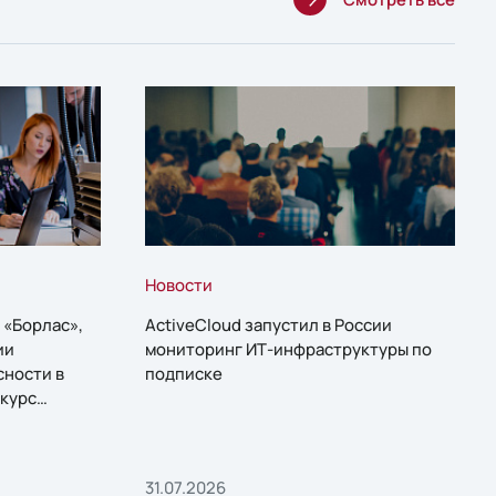
Новости
 «Борлас»,
ActiveCloud запустил в России
ии
мониторинг ИТ-инфраструктуры по
сности в
подписке
курс
31.07.2026