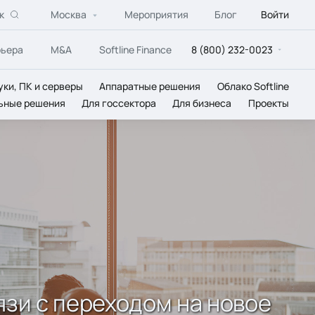
к
Москва
Мероприятия
Блог
Войти
рьера
M&A
Softline Finance
8 (800) 232-0023
уки, ПК и серверы
Аппаратные решения
Облако Softline
ьные решения
Для госсектора
Для бизнеса
Проекты
язи с переходом на новое