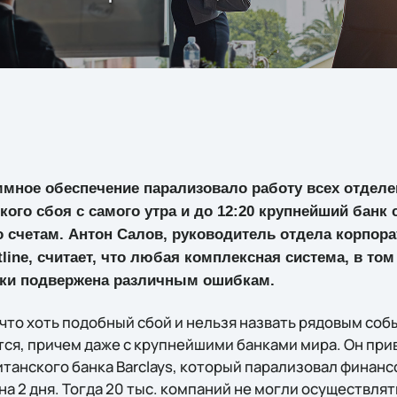
ммное обеспечение парализовало работу всех отделе
кого сбоя с самого утра и до 12:20 крупнейший банк 
 счетам. Антон Салов, руководитель отдела корпора
line, считает, что любая комплексная система, в том
ски подвержена различным ошибкам.
что хоть подобный сбой и нельзя назвать рядовым соб
ся, причем даже с крупнейшими банками мира. Он прив
танского банка Barclays, который парализовал финан
а 2 дня. Тогда 20 тыс. компаний не могли осуществлят