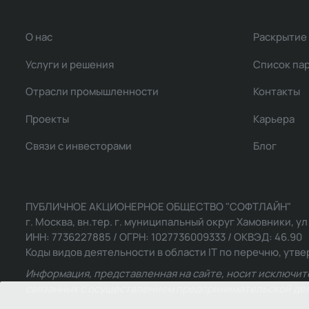
О нас
Раскрытие
Услуги и решения
Список па
Отрасли промышленности
Контакты
Проекты
Карьера
Связи с инвесторами
Блог
ПУБЛИЧНОЕ АКЦИОНЕРНОЕ ОБЩЕСТВО "СОФТЛАЙН"
г. Москва, вн.тер. г. муниципальный округ Хамовники, ул Ль
ИНН: 7736227885 / ОГРН: 1027736009333 / ОКВЭД: 46.90
Коды видов деятельности в области IT по перечню, утвер
Информация, представленная на сайте, носит исключит
связанных с осуществлением предпринимательской деят