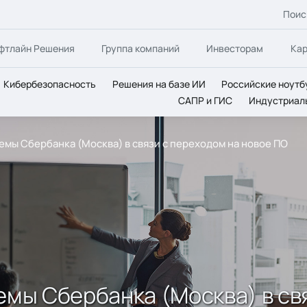
Поис
фтлайн Решения
Группа компаний
Инвесторам
Ка
Кибербезопасность
Решения на базе ИИ
Российские ноутб
САПР и ГИС
Индустриал
темы Сбербанка (Москва) в связи с переходом на новое ПО
емы Сбербанка (Москва) в св