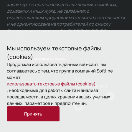
характер, не предназначена для личных, семейных,
домашних и иных нужд, не связанных с
осуществлением предпринимательской деятельности
и не ориентирована на потребителей по смыслу
Федерального закона от 24.06.2025 № 168-ФЗ.
Мы используем текстовые файлы
(cookies)
Связаться с отделом качества
Продолжая использовать данный веб-сайт, вы
соглашаетесь с тем, что группа компаний Softline
может
Условия
© 1993—2026 Softline
использовать текстовые файлы (cookies)
использования
, необходимые для работы сайта и анализа
посещаемости, в целях хранения ваших учетных
Политика
данных, параметров и предпочтений.
конфиденциальности
Принять
16+