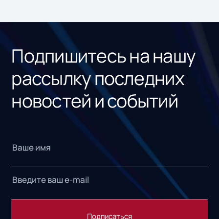
ном
«1С
Подпишитесь на нашу
рассылку последних
новостей и событий
Подписаться