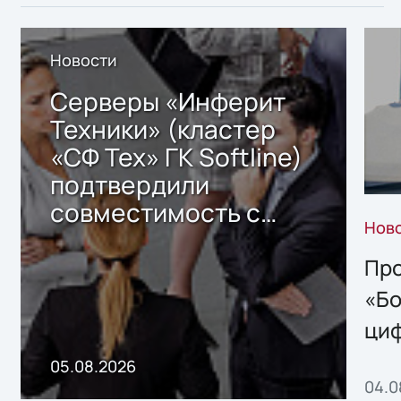
Новости
Серверы «Инферит
Техники» (кластер
«СФ Тех» ГК Softline)
подтвердили
совместимость с
Нов
решением Sharx
Storage 2.x для
Про
хранения данных
«Бо
ци
пр
05.08.2026
04.0
без