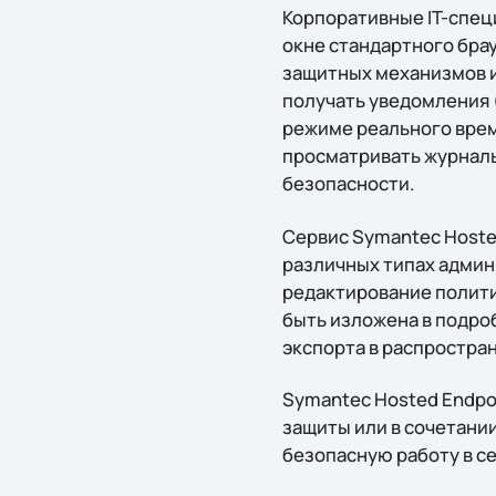
Корпоративные IT-спец
окне стандартного брау
защитных механизмов и
получать уведомления 
режиме реального врем
просматривать журналы
безопасности.
Сервис Symantec Hoste
различных типах админ
редактирование полити
быть изложена в подро
экспорта в распростра
Symantec Hosted Endpo
защиты или в сочетани
безопасную работу в с