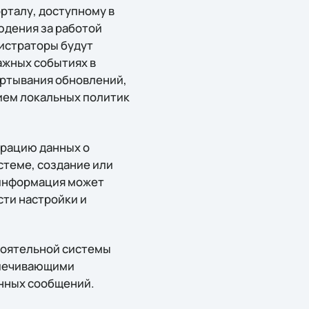
рталу, доступному в
юдения за работой
истраторы будут
ажных событиях в
ертывания обновлений,
ием локальных политик
трацию данных о
стеме, создание или
 информация может
ти настройки и
стоятельной системы
еспечивающими
енных сообщений.