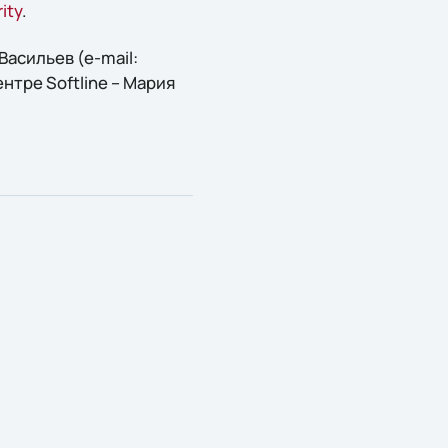
ity
.
асильев (e-mail:
ентре Softline – Мария