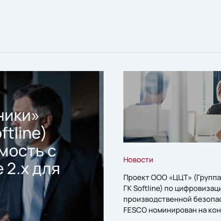
ники»
ftline)
мость с
Новости
 2.x для
Проект ООО «ЦЦТ» (Группа
ГК Softline) по цифровизац
производственной безопа
FESCO номинирован на кон
«1С:Проект года»