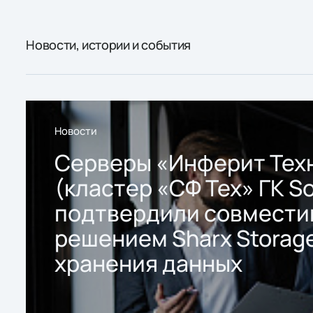
Новости, истории и события
Новости
Серверы «Инферит Тех
(кластер «СФ Тех» ГК So
подтвердили совмести
решением Sharx Storage
хранения данных