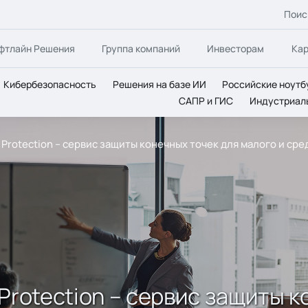
Поис
фтлайн Решения
Группа компаний
Инвесторам
Ка
Кибербезопасность
Решения на базе ИИ
Российские ноутб
САПР и ГИС
Индустриал
 Protection – сервис защиты конечных точек для малого и ср
Protection – сервис защиты 