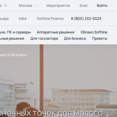
к
Москва
Мероприятия
Блог
Войти
рьера
M&A
Softline Finance
8 (800) 232-0023
уки, ПК и серверы
Аппаратные решения
Облако Softline
ьные решения
Для госсектора
Для бизнеса
Проекты
еднего бизнеса
конечных точек для малого