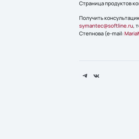
Страница продуктов к
Получить конcультацию
symantec@softline.ru
, 
Степнова (e-mail:
Maria