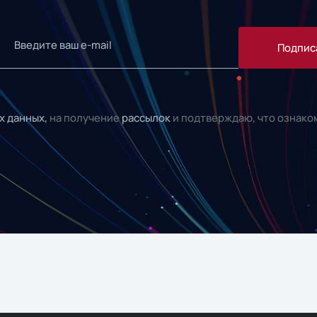
Подпис
х данных,
на получение
рассылок
и подтверждаю, что ознако