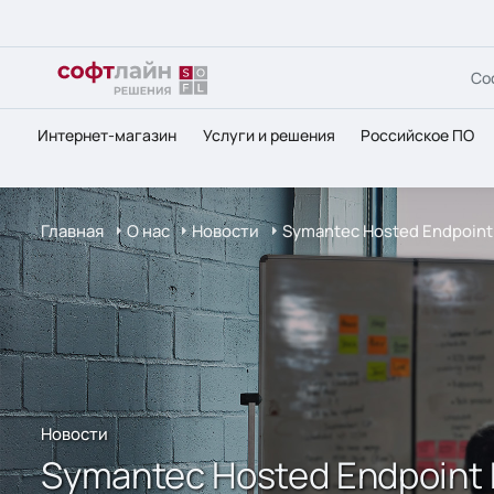
Со
Интернет-магазин
Услуги и решения
Российское ПО
Главная
О нас
Новости
Symantec Hosted Endpoint
Новости
Symantec Hosted Endpoint 