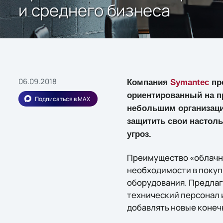
и среднего бизнеса
06.09.2018
Компания
Symantec
пре
ориентированный на п
Подписаться в MAX
небольшим организаци
защитить свои настол
угроз.
Преимущество «облачно
необходимости в покуп
оборудования. Предлаг
технический персонал 
добавлять новые конеч