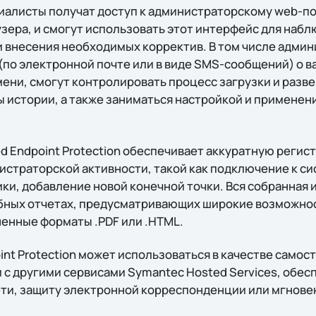
иалисты получат доступ к администраторскому web-по
зера, и смогут использовать этот интерфейс для набл
 внесения необходимых корректив. В том числе админ
(по электронной почте или в виде SMS-сообщений) о в
ени, смогут контролировать процесс загрузки и разв
 истории, а также заниматься настройкой и применен
d Endpoint Protection обеспечивает аккуратную регис
истраторской активности, такой как подключение к си
ки, добавление новой конечной точки. Вся собранная
бных отчетах, предусматривающих широкие возможнос
ненные форматы .PDF или .HTML.
int Protection может использоваться в качестве само
и с другими сервисами Symantec Hosted Services, об
ети, защиту электронной корреспонденции или мгнов