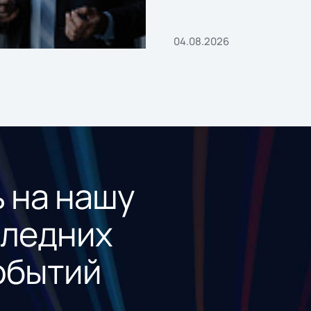
04.08.2026
 на нашу
следних
обытий