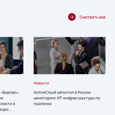
Смотреть все
Новости
 «Борлас»,
ActiveCloud запустил в России
ии
мониторинг ИТ-инфраструктуры по
сности в
подписке
курс