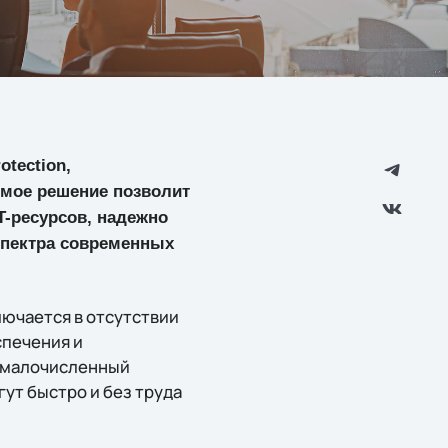
tection,
емое решение позволит
-ресурсов, надежно
спектра современных
лючается в отсутствии
спечения и
а малочисленный
ут быстро и без труда