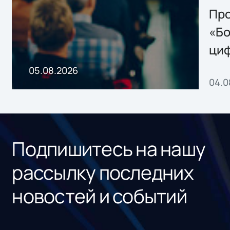
Storage 2.x для
Про
хранения данных
«Бо
ци
пр
05.08.2026
04.0
без
ном
«1С
Подпишитесь на нашу
рассылку последних
новостей и событий