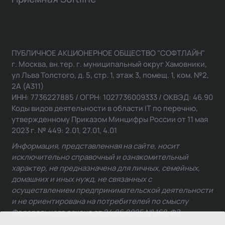
ПУБЛИЧНОЕ АКЦИОНЕРНОЕ ОБЩЕСТВО "СОФТЛАЙН"
г. Москва, вн.тер. г. муниципальный округ Хамовники,
ул Льва Толстого, д. 5, стр. 1, этаж 3, помещ. 1, ком. №2,
2А (А311)
ИНН: 7736227885 / ОГРН: 1027736009333 / ОКВЭД: 46.90
Коды видов деятельности в области IT по перечню,
утвержденному Приказом Минцифры России от 11 мая
2023 г. № 449: 2.01, 27.01, 4.01
Информация, представленная на сайте, носит
исключительно справочный и ознакомительный
характер, не предназначена для личных, семейных,
домашних и иных нужд, не связанных с
осуществлением предпринимательской деятельности
и не ориентирована на потребителей по смыслу
Федерального закона от 24.06.2025 № 168-ФЗ.