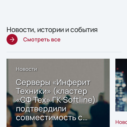
Новости, истории и события
Смотреть все
Новости
Серверы «Инферит
Техники» (кластер
«СФ Тех» ГК Softline)
подтвердили
совместимость с
Нов
решением Sharx