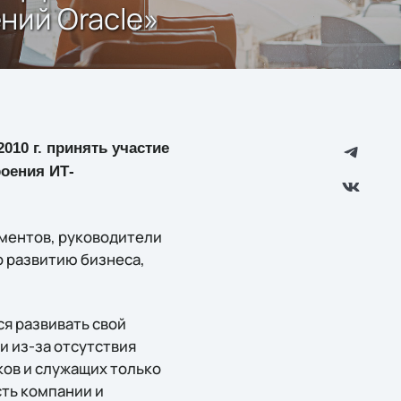
ний Oracle»
010 г. принять участие
оения ИТ-
ментов, руководители
о развитию бизнеса,
я развивать свой
и из-за отсутствия
ов и служащих только
ть компании и