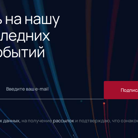
 на нашу
следних
обытий
Подпис
х данных,
на получение
рассылок
и подтверждаю, что ознако