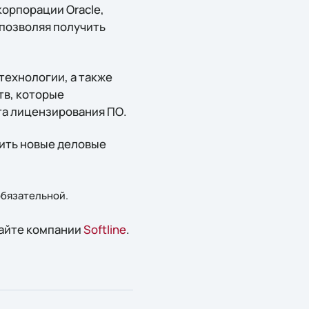
орпорации Oracle,
позволяя получить
технологии, а также
тв, которые
та лицензирования ПО.
дить новые деловые
обязательной.
сайте компании
Softline
.