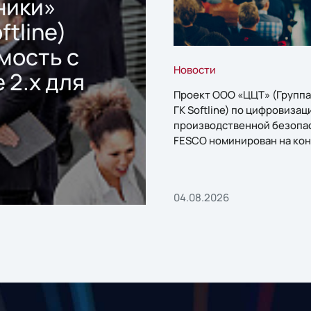
ники»
ftline)
мость с
Новости
 2.x для
Проект ООО «ЦЦТ» (Группа
ГК Softline) по цифровизац
производственной безопа
FESCO номинирован на кон
«1С:Проект года»
04.08.2026