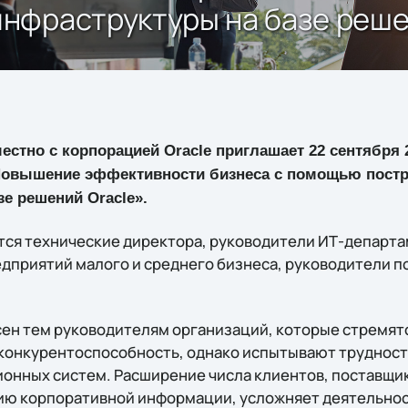
нфраструктуры на базе реше
естно с корпорацией Oracle приглашает 22 сентября 2
«Повышение эффективности бизнеса с помощью постр
е решений Oracle».
ся технические директора, руководители ИТ-департа
едприятий малого и среднего бизнеса, руководители п
ен тем руководителям организаций, которые стремятс
 конкурентоспособность, однако испытывают трудност
нных систем. Расширение числа клиентов, поставщик
ию корпоративной информации, усложняет деятельнос