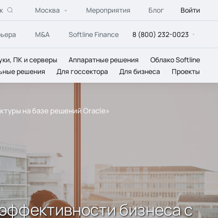
к
Москва
Мероприятия
Блог
Войти
рьера
M&A
Softline Finance
8 (800) 232-0023
уки, ПК и серверы
Аппаратные решения
Облако Softline
ьные решения
Для госсектора
Для бизнеса
Проекты
ктуры на базе решений Oracle»
 эффективности бизнеса с