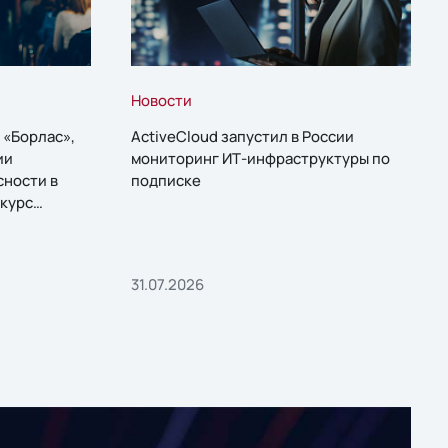
Новости
 «Борлас»,
ActiveCloud запустил в России
ии
мониторинг ИТ-инфраструктуры по
сности в
подписке
курс
31.07.2026