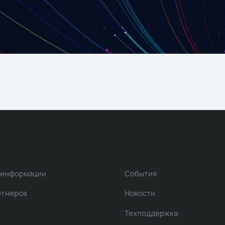
 информации
События
ртнеров
Новости
Техподдержка