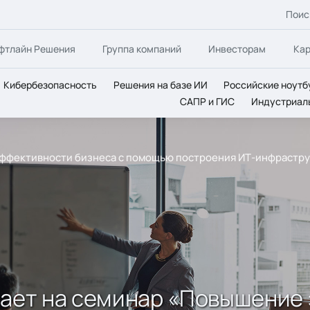
Поис
фтлайн Решения
Группа компаний
Инвесторам
Ка
Кибербезопасность
Решения на базе ИИ
Российские ноутб
САПР и ГИС
Индустриал
эффективности бизнеса с помощью построения ИТ-инфрастру
шает на семинар «Повышение