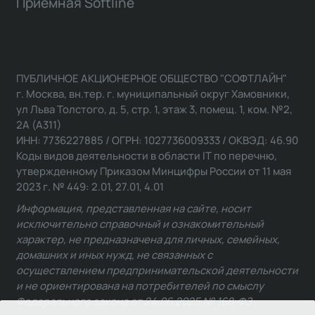
Приемная Softline
ПУБЛИЧНОЕ АКЦИОНЕРНОЕ ОБЩЕСТВО "СОФТЛАЙН"
г. Москва, вн.тер. г. муниципальный округ Хамовники,
ул Льва Толстого, д. 5, стр. 1, этаж 3, помещ. 1, ком. №2,
2А (А311)
ИНН: 7736227885 / ОГРН: 1027736009333 / ОКВЭД: 46.90
Коды видов деятельности в области IT по перечню,
утвержденному Приказом Минцифры России от 11 мая
2023 г. № 449: 2.01, 27.01, 4.01
Информация, представленная на сайте, носит
исключительно справочный и ознакомительный
характер, не предназначена для личных, семейных,
домашних и иных нужд, не связанных с
осуществлением предпринимательской деятельности
и не ориентирована на потребителей по смыслу
Федерального закона от 24.06.2025 № 168-ФЗ.