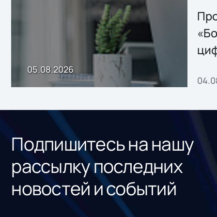
решением Sharx
Storage 2.x для
Про
хранения данных
«Бо
ци
пр
05.08.2026
04.0
без
ном
«1С
Подпишитесь на нашу
рассылку последних
новостей и событий