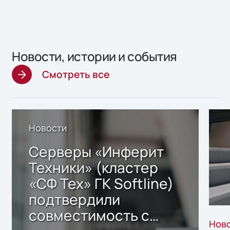
Новости, истории и события
Смотреть все
Новости
Серверы «Инферит
Техники» (кластер
«СФ Тех» ГК Softline)
подтвердили
совместимость с
Нов