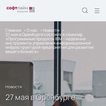
Главная
О нас
Новости
27 мая в Оренбурге состоялся семинар
«Программные продукты IBM – надежные
инструменты управления информационной
инфраструктурой предприятия для развития
вашего бизнеса»
Новости
27 мая в Оренбурге