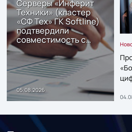
Серверы «Инферит
Техники» (кластер
«СФ Тех» ГК Softline)
подтвердили
совместимость с
Нов
решением Sharx
Storage 2.x для
Про
хранения данных
«Бо
ци
пр
05.08.2026
04.0
без
ном
«1С