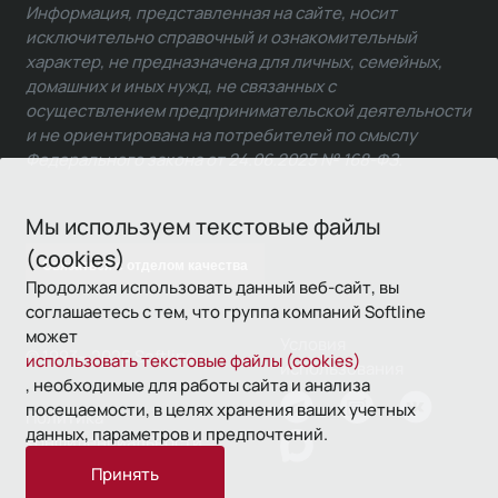
Информация, представленная на сайте, носит
исключительно справочный и ознакомительный
характер, не предназначена для личных, семейных,
домашних и иных нужд, не связанных с
осуществлением предпринимательской деятельности
и не ориентирована на потребителей по смыслу
Федерального закона от 24.06.2025 № 168-ФЗ.
Мы используем текстовые файлы
(cookies)
Связаться с отделом качества
Продолжая использовать данный веб-сайт, вы
соглашаетесь с тем, что группа компаний Softline
может
Условия
© 1993—2026 Softline
использовать текстовые файлы (cookies)
использования
, необходимые для работы сайта и анализа
посещаемости, в целях хранения ваших учетных
Политика
данных, параметров и предпочтений.
конфиденциальности
Принять
16+