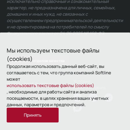
исключительно справочный и ознакомительный
характер, не предназначена для личных, семейных,
домашних и иных нужд, не связанных с
осуществлением предпринимательской деятельности
и не ориентирована на потребителей по смыслу
Федерального закона от 24.06.2025 № 168-ФЗ.
Мы используем текстовые файлы
(cookies)
Связаться с отделом качества
Продолжая использовать данный веб-сайт, вы
соглашаетесь с тем, что группа компаний Softline
может
Условия
© 1993—2026 Softline
использовать текстовые файлы (cookies)
использования
, необходимые для работы сайта и анализа
посещаемости, в целях хранения ваших учетных
Политика
данных, параметров и предпочтений.
конфиденциальности
Принять
16+