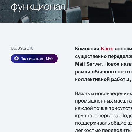
функционал
06.09.2018
Компания
Kerio
анонси
существенно передела
Подписаться в MAX
Mail Server. Новое на
рамки обычного почтов
коллективной работы,
Важным нововведением в
промышленных масштаба
каждой точке присутст
крупного сервера. По
поддерживать общие ад
легкостью переводить 