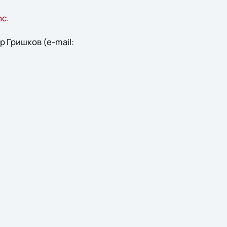
nc
.
 Гришков (e-mail: