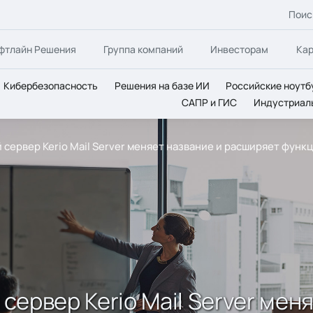
Поис
фтлайн Решения
Группа компаний
Инвесторам
Ка
Кибербезопасность
Решения на базе ИИ
Российские ноутб
САПР и ГИС
Индустриал
й сервер Kerio Mail Server меняет название и расширяет функ
 сервер Kerio Mail Server ме