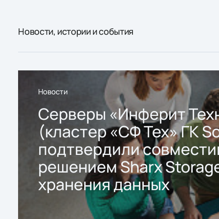
Новости, истории и события
Новости
Серверы «Инферит Тех
(кластер «СФ Тех» ГК So
подтвердили совмести
решением Sharx Storage
хранения данных