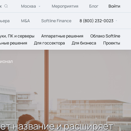
к
Москва
Мероприятия
Блог
Войти
рьера
M&A
Softline Finance
8 (800) 232-0023
уки, ПК и серверы
Аппаратные решения
Облако Softline
ьные решения
Для госсектора
Для бизнеса
Проекты
ционал
няет название и расширяет