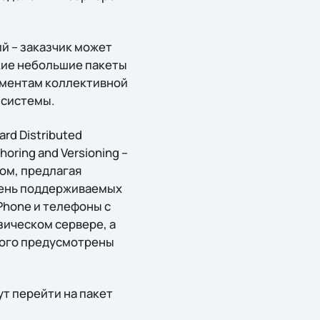
й – заказчик может
кие небольшие пакеты
ументам коллективной
 системы.
rd Distributed
horing and Versioning –
ом, предлагая
ечень поддерживаемых
Phone и телефоны с
зическом сервере, а
этого предусмотрены
т перейти на пакет