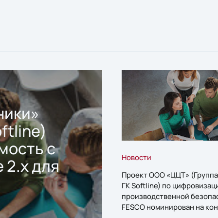
ники»
ftline)
мость с
Новости
 2.x для
Проект ООО «ЦЦТ» (Группа
ГК Softline) по цифровизац
производственной безопа
FESCO номинирован на кон
«1С:Проект года»