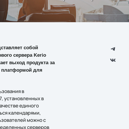
дставляет собой
вого сервера Kerio
жает выход продукта за
ой платформой для
ьзования в
7, установленных в
качестве единого
ься календарями,
ьзователей можно с
ределенных серверов