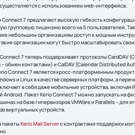
существляется с использованием web-интерфейса.
o Connect 7 предлагают высокую гибкость конфигураци
ю групповую лицензию всего на 5 пользователей. Та
аже небольшим организациям доступ к мощным инстр
 такие организации могут быстро масштабировать свои
o Connect 7 теперь поддерживает протоколы CardDAV (Ca
 – обмен контактами) и CalDAV (Calendar Distributed Aut
erio Connect 7 является кросс-платформенным продукт
indows и Linux в качестве серверных платформ, а пер
ключает в себя даже мобильные устройства, включая i
Android. Пакет Kerio Connect 7 можно запускать на фи
шинах на базе гипервизоров VMWare и Parallels – для 
де виртуальных устройств.
а пакеты
Kerio Mail Server
с контрактами поддержки могу
но.