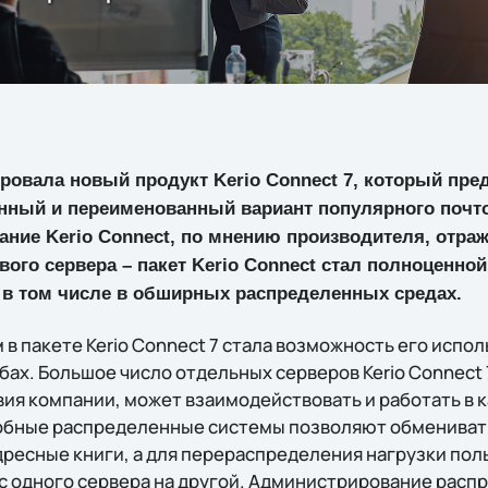
ровала новый продукт Kerio Connect 7, который пре
нный и переименованный вариант популярного почто
звание Kerio Connect, по мнению производителя, отра
ого сервера – пакет Kerio Connect стал полноценн
 в том числе в обширных распределенных средах.
 пакете Kerio Connect 7 стала возможность его испол
х. Большое число отдельных серверов Kerio Connect 
вия компании, может взаимодействовать и работать в 
добные распределенные системы позволяют обмениват
ресные книги, а для перераспределения нагрузки пол
с одного сервера на другой. Администрирование расп