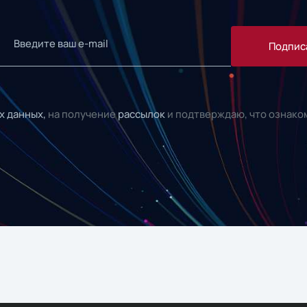
Подпис
х данных,
на получение
рассылок
и подтверждаю, что ознако