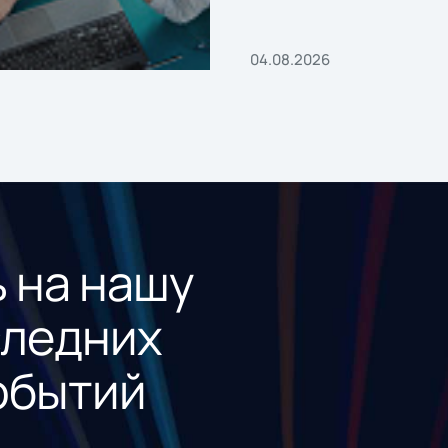
04.08.2026
 на нашу
следних
обытий