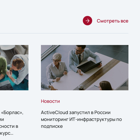
Смотреть все
Новости
 «Борлас»,
ActiveCloud запустил в России
ии
мониторинг ИТ-инфраструктуры по
сности в
подписке
курс