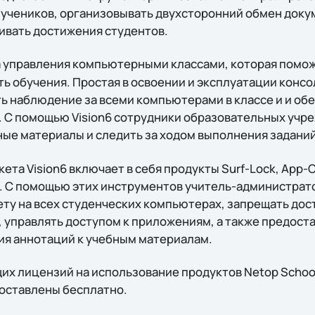
 учеников, организовывать двухсторонний обмен доку
ивать достижения студентов.
а управления компьютерными классами, которая помо
ь обучения. Простая в освоении и эксплуатации конс
ь наблюдение за всеми компьютерами в классе и и об
х. С помощью Vision6 сотрудники образовательных учр
ые материалы и следить за ходом выполнения заданий
та Vision6 включает в себя продукты Surf-Lock, App-Co
. С помощью этих инструментов учитель-администрат
ту на всех студенческих компьютерах, запрещать дост
 управлять доступом к приложениям, а также предост
я аннотаций к учебным материалам.
х лицензий на использование продуктов Netop School6
оставлены бесплатно.