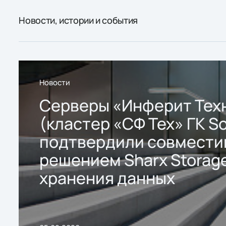
Новости, истории и события
Новости
Серверы «Инферит Тех
(кластер «СФ Тех» ГК So
подтвердили совмести
решением Sharx Storage
хранения данных