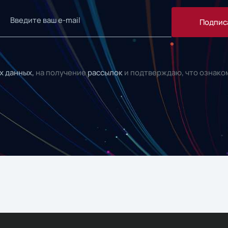
Подпис
х данных,
на получение
рассылок
и подтверждаю, что ознако