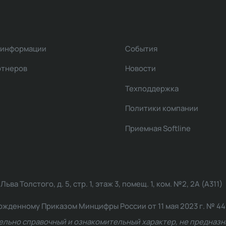
 информации
События
ртнеров
Новости
Техподдержка
Политики компании
Приемная Softline
ва Толстого, д. 5, стр. 1, этаж 3, помещ. 1, ком. №2, 2А (А311)
жденному Приказом Минцифры России от 11 мая 2023 г. № 449: 2
ельно справочный и ознакомительный характер, не предназна