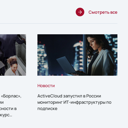
Смотреть все
Новости
 «Борлас»,
ActiveCloud запустил в России
ии
мониторинг ИТ-инфраструктуры по
сности в
подписке
курс