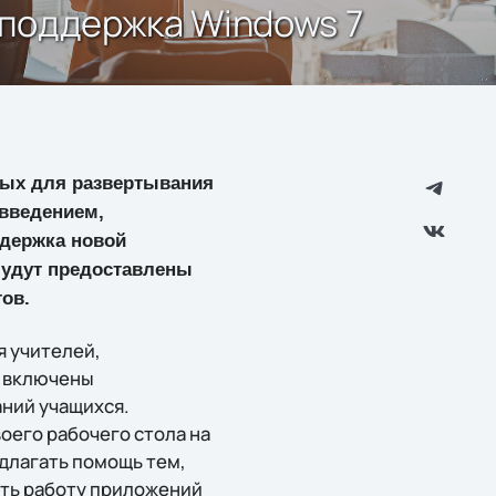
а поддержка Windows 7
ных для развертывания
введением,
ддержка новой
будут предоставлены
ов.
 учителей,
а включены
аний учащихся.
оего рабочего стола на
едлагать помощь тем,
ать работу приложений