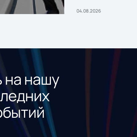
04.08.2026
 на нашу
следних
обытий