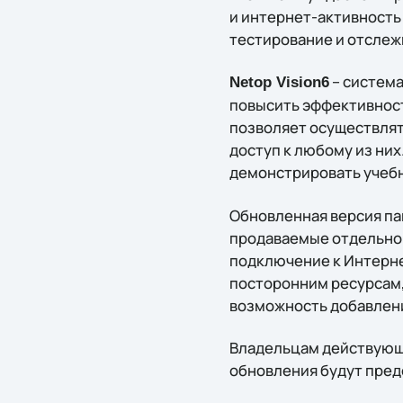
и интернет-активность
тестирование и отслеж
– систем
Netop Vision6
повысить эффективност
позволяет осуществлят
доступ к любому из ни
демонстрировать учебн
Обновленная версия паке
продаваемые отдельно
подключение к Интерне
посторонним ресурсам,
возможность добавлени
Владельцам действующи
обновления будут пред