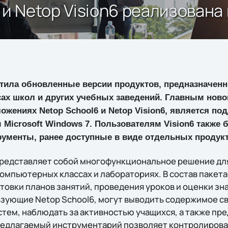
 и Netop Vision6 реализован
ила обновленные версии продуктов, предназначен
ах школ и других учебных заведений. Главным ново
жениях Netop School6 и Netop Vision6, является по
Microsoft Windows 7. Пользователям Vision6 также 
ументы, ранее доступные в виде отдельных продукт
редставляет собой многофункциональное решение для
компьютерных классах и лабораториях. В состав пакет
товки планов занятий, проведения уроков и оценки зн
зующие Netop School6, могут выводить содержимое св
стем, наблюдать за активностью учащихся, а также пр
Предлагаемый инструментарий позволяет контролиров