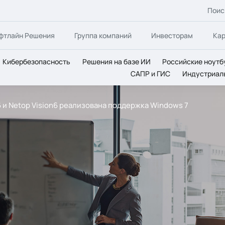
Поис
фтлайн Решения
Группа компаний
Инвесторам
Ка
Кибербезопасность
Решения на базе ИИ
Российские ноутб
САПР и ГИС
Индустриал
6 и Netop Vision6 реализована поддержка Windows 7