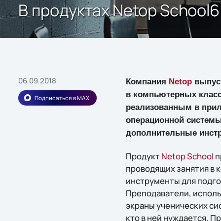
В продуктах Netop School6
06.09.2018
Компания
Netop
выпуст
в компьютерных класс
Подписаться в MAX
реализованным в прило
операционной системы 
дополнительные инстр
Продукт
Netop School
п
проводящих занятия в 
инструменты для подго
Преподаватели, исполь
экраны ученических си
кто в ней нуждается. 