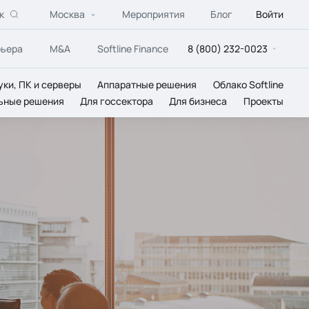
к
Москва
Мероприятия
Блог
Войти
рьера
M&A
Softline Finance
8 (800) 232-0023
уки, ПК и серверы
Аппаратные решения
Облако Softline
ьные решения
Для госсектора
Для бизнеса
Проекты