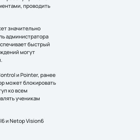
ментами, проводить
жет значительно
оль администратора
еспечивает быстрый
еждений могут
.
ntrol и Pointer, ранее
ор может блокировать
уп ко всем
авлять ученикам
 и Netop Vision6