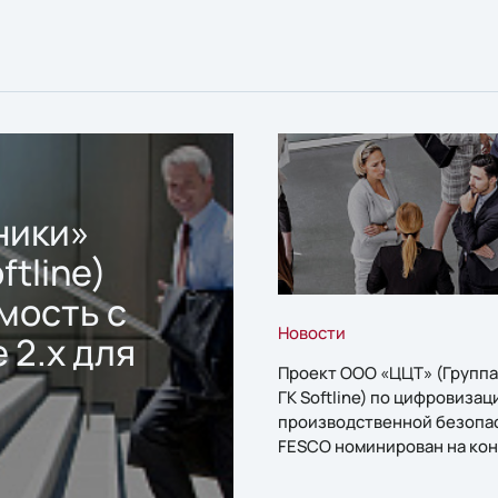
ники»
ftline)
мость с
Новости
 2.x для
Проект ООО «ЦЦТ» (Группа
ГК Softline) по цифровизац
производственной безопа
FESCO номинирован на кон
«1С:Проект года»