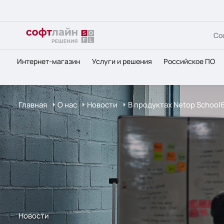
Со
Интернет-магазин
Услуги и решения
Российское ПО
Главная
О нас
Новости
В продуктах Netop School
Новости