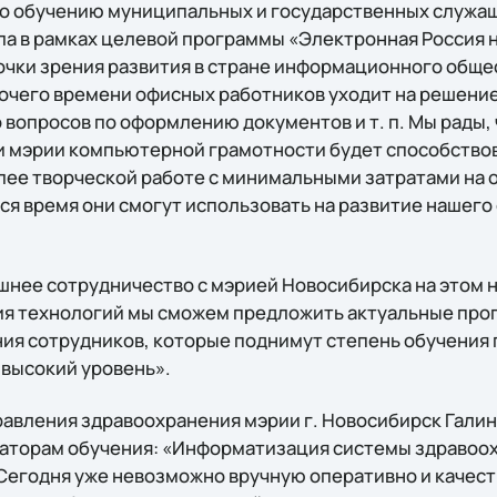
по обучению муниципальных и государственных служа
а в рамках целевой программы «Электронная Россия на
точки зрения развития в стране информационного обще
очего времени офисных работников уходит на решение 
вопросов по оформлению документов и т. п. Мы рады, 
 мэрии компьютерной грамотности будет способство
лее творческой работе с минимальными затратами на
ся время они смогут использовать на развитие нашего
нее сотрудничество с мэрией Новосибирска на этом не
ия технологий мы сможем предложить актуальные пр
ия сотрудников, которые поднимут степень обучения
 высокий уровень».
равления здравоохранения мэрии г. Новосибирск Галин
аторам обучения: «Информатизация системы здравоох
Сегодня уже невозможно вручную оперативно и качест