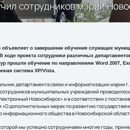
бучил сотрудников мэрии Нов
ne объявляет о завершении обучения служащих муни
В ходе проекта сотрудники различных департаменто
р прошли обучение по направлениям Word 2007, Exce
онная система XP/Vista.
альник департамента связи и информатизации мэрии г.
 сотрудников муниципальных учреждений проводилось
ектронный Новосибирск» и в соответствии с постано
и «О дополнительных мерах по развитию государстве
ю информационного общества в Новосибирской област
 которой мы успешно сотрудничаем многие годы, приня