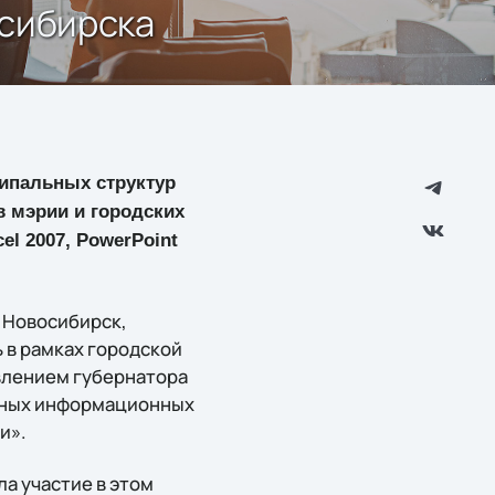
осибирска
ципальных структур
в мэрии и городских
l 2007, PowerPoint
 Новосибирск,
 в рамках городской
влением губернатора
нных информационных
и».
ла участие в этом