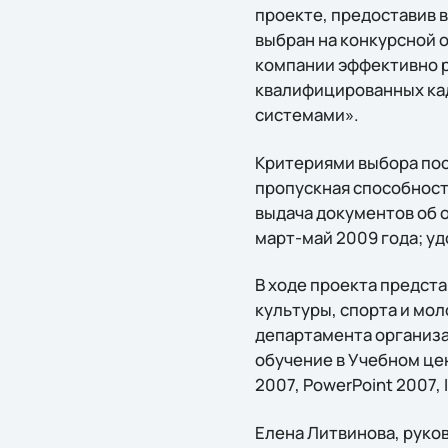
проекте, предоставив 
выбран на конкурсной о
компании эффективно р
квалифицированных ка
системами».
Критериями выбора пос
пропускная способност
выдача документов об 
март-май 2009 года; у
В ходе проекта предст
культуры, спорта и мо
департамента организа
обучение в Учебном цен
2007, PowerPoint 2007, 
Елена Литвинова, руков