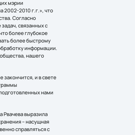
щих мэрии
 2002-2010 г.г.», что
ства. Согласно
задач, связанных с
что более глубокое
вать более быстрому
 обработку информации.
 общества, нашего
 закончится, и в свете
ограммы
 подготовленных нами
а Рвачева выразила
ранения – насущная
венно справляться с