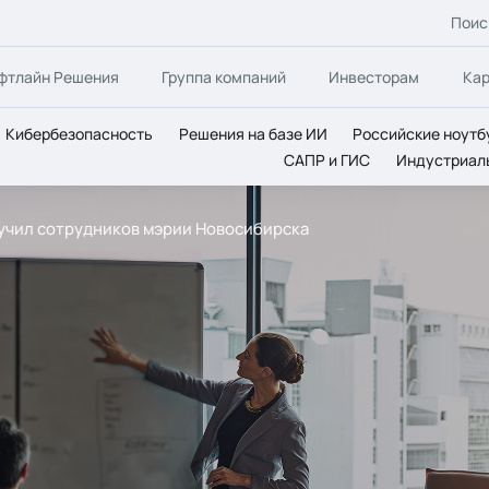
Поис
фтлайн Решения
Группа компаний
Инвесторам
Ка
Кибербезопасность
Решения на базе ИИ
Российские ноутб
САПР и ГИС
Индустриал
бучил сотрудников мэрии Новосибирска