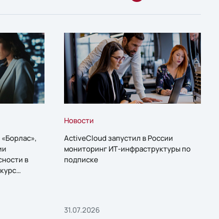
Новости
 «Борлас»,
ActiveCloud запустил в России
ии
мониторинг ИТ-инфраструктуры по
сности в
подписке
курс
31.07.2026