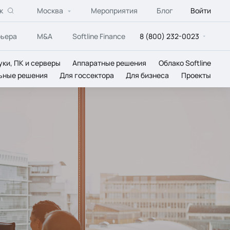
к
Москва
Мероприятия
Блог
Войти
рьера
M&A
Softline Finance
8 (800) 232-0023
уки, ПК и серверы
Аппаратные решения
Облако Softline
ьные решения
Для госсектора
Для бизнеса
Проекты