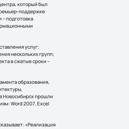
центра, который был
 премьер-поддержке
 – подготовка
формационными
ставления услуг;
ения нескольких групп;
кта в сжатые сроки –
тамента образования,
итектуры,
да Новосибирск прошли
ям: Word 2007, Excel
сказывает: «Реализация