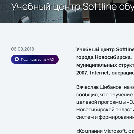
Учебный центр Softline о
06.09.2018
Учебный центр Softli
города Новосибирска. 
Подписаться в MAX
муниципальных структу
2007, Internet, операци
Вячеслав Шибанов, нач
сообщил, что обучение
целевой программы «Эл
Новосибирской област
систем и формировани
«Компания Microsoft, с