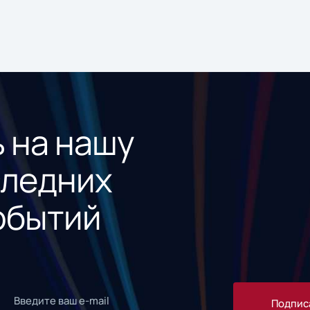
 на нашу
следних
обытий
Подпис