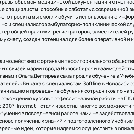
 разы объемом медицинской документации и отчетност
ые специалисты, способные работать с современной 
нного проекта мы смогли обучить использованию инф
, но и специалистов амбулаторно-поликлинической сл
естер общей практики, регистраторов, заместителей р
му счету, создан потенциал для более оперативной и
заимодействию с органами территориального общест
ых связей мэрии города Новосибирск и взаимодействи
анами Ольга Дегтярева сама прошла обучение в Учебно
ателей: «Выражаю специалистам Softline в Новосиби
ганизацию и проведение обучения сотрудников по нап
я прохождению курсов профессиональной работы на ПК:
fice 2007, Internet – стали известны многие возможност
обучения в повседневной работе нами не задействовали
основе полученных знаний и подготовленного Учебным 
ересные идеи, которые надеемся осуществить в ближ