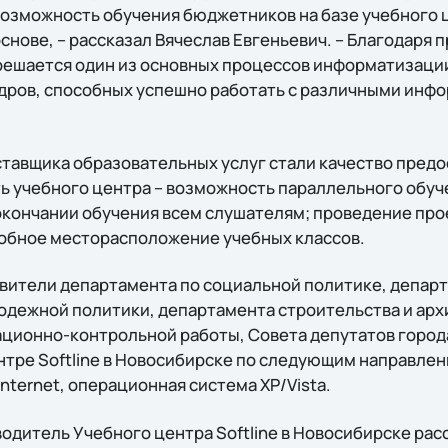
возможность обучения бюджетников на базе учебного 
снове, – рассказал Вячеслав Евгеньевич. – Благодаря
ешается один из основных процессов информатизации
дров, способных успешно работать с различными ин
тавщика образовательных услуг стали качество предо
ь учебного центра – возможность параллельного обуч
окончании обучения всем слушателям; проведение прое
добное месторасположение учебных классов.
авители департамента по социальной политике, депар
лодежной политики, департамента строительства и арх
ционно-контрольной работы, Совета депутатов горо
тре Softline в Новосибирске по следующим направлени
Internet, операционная система XP/Vista.
одитель Учебного центра Softline в Новосибирске рас