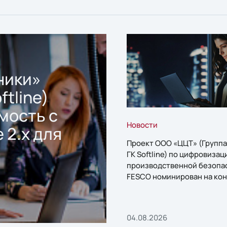
ники»
ftline)
мость с
Новости
 2.x для
Проект ООО «ЦЦТ» (Группа
ГК Softline) по цифровизац
производственной безопа
FESCO номинирован на кон
«1С:Проект года»
04.08.2026