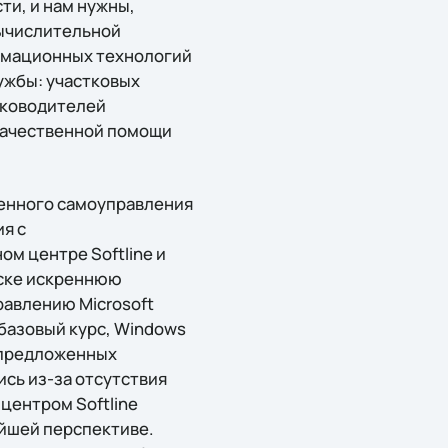
и, и нам нужны,
вычислительной
ормационных технологий
ужбы: участковых
уководителей
 качественной помощи
венного самоуправления
я с
м центре Softline и
рске искреннюю
равлению Microsoft
 базовый курс, Windows
и предложенных
сь из-за отсутствия
центром Softline
айшей перспективе.