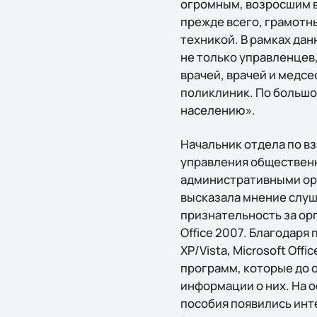
огромным, возросшим в
прежде всего, грамотн
техникой. В рамках да
не только управленцев
врачей, врачей и медс
поликлиник. По большо
населению».
Начальник отдела по в
управления общественн
административными орг
высказала мнение слуш
признательность за ор
Office 2007. Благодар
XP/Vista, Microsoft Of
программ, которые до 
информации о них. На 
пособия появились инт