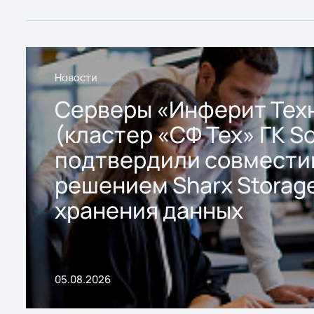
Новости
Серверы «Инферит Тех
(кластер «СФ Тех» ГК So
подтвердили совмести
решением Sharx Storage
хранения данных
05.08.2026