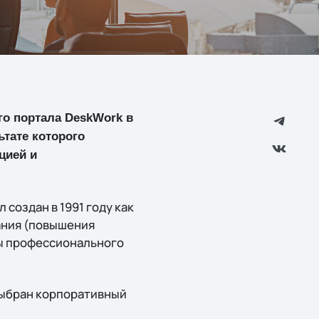
го портала DeskWork в
тате которого
цией и
создан в 1991 году как
ания (повышения
ы профессионального
выбран корпоративный