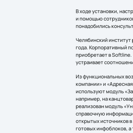
В ходе установки, нас
и помощью сотрудников
понадобились консульт
Челябинский институт 
года. Корпоративный п
приобретает в Softline.
устраивает соотношени
Из функциональных воз
компании» и «Адресная
используют модуль «За
например, на канцтовар
реализован модуль «У
справочную информацию
открытых источников в
готовых инфоблоков, а