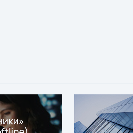
ники»
ftline)