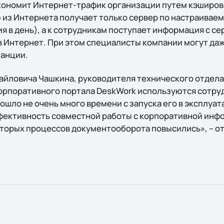
ономит Интернет-трафик организации путем кэширов
из Интернета получает только сервер по настраивае
я в день), а к сотрудникам поступает информация с се
в Интернет. При этом специалисты компании могут даж
танции.
айловича Чашкина, руководителя технического отдела
рпоративного портала DeskWork используются сотруд
рошло не очень много времени с запуска его в эксплуа
ффективность совместной работы с корпоративной инф
торых процессов документооборота повысились», – о