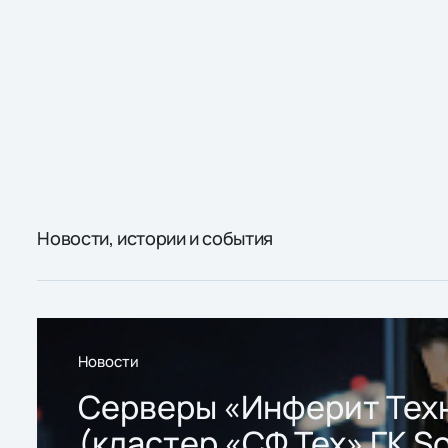
Новости, истории и события
Новости
Серверы «Инферит Тех
(кластер «СФ Тех» ГК So