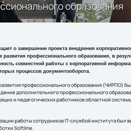
ессионального образования
бщает о завершении проекта внедрения корпоративно
 развития профессионального образования, в резуль
ость совместной работы с корпоративной информа
оторых процессов документооборота.
развития профессионального образования (ЧИРПО) был 
ждение дополнительного профессионального образов
ящих и педагогических работников областной систем
зации работы сотрудников IT-службой института был 
отки Softline.