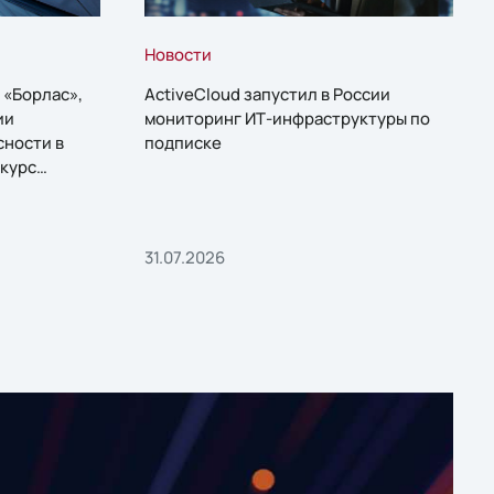
Новости
 «Борлас»,
ActiveCloud запустил в России
ии
мониторинг ИТ-инфраструктуры по
сности в
подписке
курс
31.07.2026