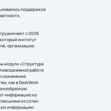
льзовались поддержкой
частности,
отрудничают с 2008
 который институт
line, организацию
ны модули «Структура
й повседневной работе
о назначения,
ем, как в DeskWork
азнообразную
ует информацию из
ллекциями из сотен
имую информацию.