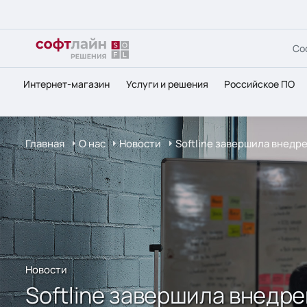
Со
Интернет-магазин
Услуги и решения
Российское ПО
Главная
О нас
Новости
Softline завершила внед
Новости
Softline завершила внедр