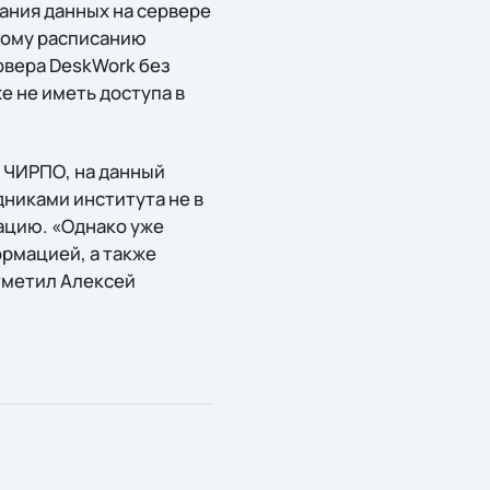
ания данных на сервере
мому расписанию
рвера DeskWork без
е не иметь доступа в
 ЧИРПО, на данный
никами института не в
тацию. «Однако уже
ормацией, а также
тметил Алексей