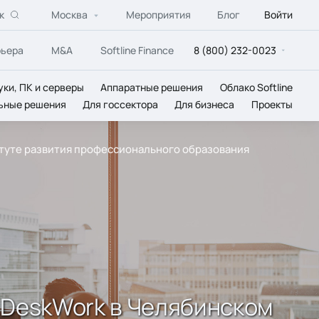
к
Москва
Мероприятия
Блог
Войти
рьера
M&A
Softline Finance
8 (800) 232-0023
уки, ПК и серверы
Аппаратные решения
Облако Softline
ьные решения
Для госсектора
Для бизнеса
Проекты
итуте развития профессионального образования
 DeskWork в Челябинском