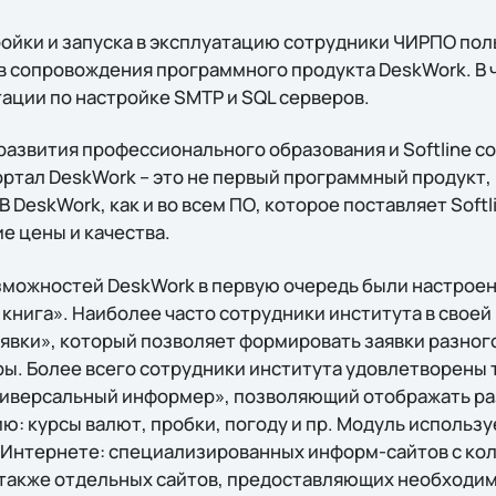
тройки и запуска в эксплуатацию сотрудники ЧИРПО по
 сопровождения программного продукта DeskWork. В 
ации по настройке SMTP и SQL серверов.
развития профессионального образования и Softline с
ортал DeskWork – это не первый программный продукт,
 В DeskWork, как и во всем ПО, которое поставляет Soft
е цены и качества.
можностей DeskWork в первую очередь были настрое
 книга». Наиболее часто сотрудники института в свое
явки», который позволяет формировать заявки разног
ы. Более всего сотрудники института удовлетворены т
ниверсальный информер», позволяющий отображать р
: курсы валют, пробки, погоду и пр. Модуль использ
 Интернете: специализированных информ-сайтов с ко
 также отдельных сайтов, предоставляющих необход