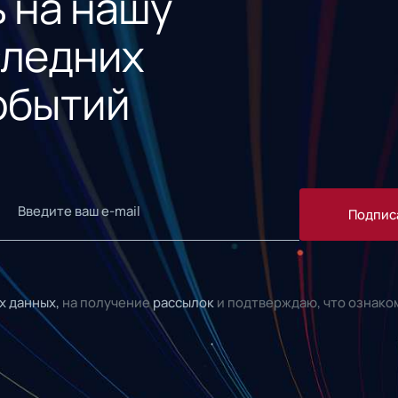
 на нашу
следних
обытий
Подпис
х данных,
на получение
рассылок
и подтверждаю, что ознако