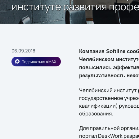
институте развития проф
06.09.2018
Компания Softline соо
Челябинском институте
Подписаться в MAX
повысились эффективн
результативность нек
Челябинский институт 
государственное учре
квалификации) руковод
образования.
Для правильной органи
портал DeskWork разраб