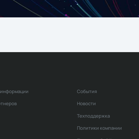
 информации
События
ртнеров
Новости
Техподдержка
Политики компании