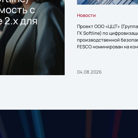
мость с
Новости
 2.x для
Проект ООО «ЦЦТ» (Группа
ГК Softline) по цифровизац
производственной безопа
FESCO номинирован на кон
«1С:Проект года»
04.08.2026