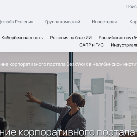
Поис
фтлайн Решения
Группа компаний
Инвесторам
Ка
Кибербезопасность
Решения на базе ИИ
Российские ноутб
САПР и ГИС
Индустриал
рение корпоративного портала DeskWork в Челябинском инст
ение корпоративного портала