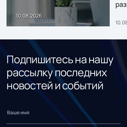
раз
онл
10.08.2026
10.0
сер
под
рос
Подпишитесь на нашу
рассылку последних
новостей и событий