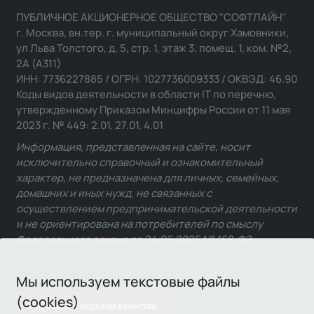
ПУБЛИЧНОЕ АКЦИОНЕРНОЕ ОБЩЕСТВО "СОФТЛАЙН"
г. Москва, вн.тер. г. муниципальный округ Хамовники,
ул Льва Толстого, д. 5, стр. 1, этаж 3, помещ. 1, ком. №2,
2А (А311)
ИНН: 7736227885 / ОГРН: 1027736009333 / ОКВЭД: 46.90
Коды видов деятельности в области IT по перечню,
утвержденному Приказом Минцифры России от 11 мая
2023 г. № 449: 2.01, 27.01, 4.01
Информация, представленная на сайте, носит
исключительно справочный и ознакомительный
характер, не предназначена для личных, семейных,
домашних и иных нужд, не связанных с
осуществлением предпринимательской деятельности
и не ориентирована на потребителей по смыслу
Федерального закона от 24.06.2025 № 168-ФЗ.
Мы используем текстовые файлы
(cookies)
Связаться с отделом качества