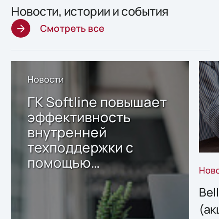
Новости, истории и события
Смотреть все
Новости
ГК Softline повышает
эффективность
внутренней
техподдержки с
помощью
Нов
собственного ИИ-
сервиса
Bel
(ак