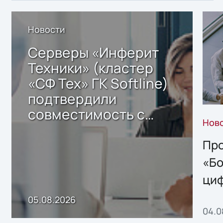
Новости
Серверы «Инферит
Техники» (кластер
«СФ Тех» ГК Softline)
подтвердили
совместимость с
Нов
решением Sharx
Storage 2.x для
Про
хранения данных
«Бо
ци
пр
05.08.2026
04.0
без