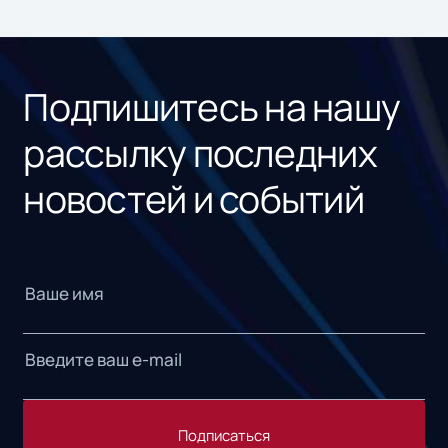
ном
«1С
Подпишитесь на нашу
рассылку последних
новостей и событий
Подписаться