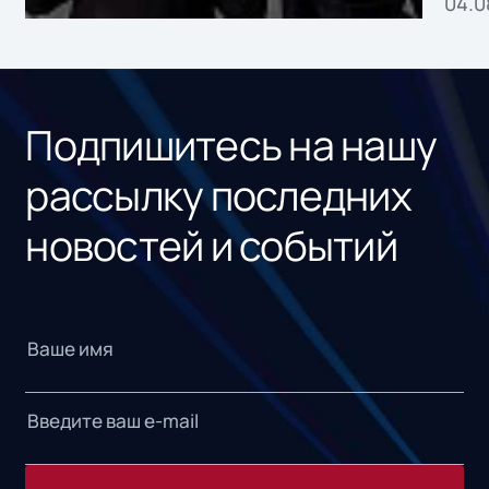
04.0
без
ном
«1С
Подпишитесь на нашу
рассылку последних
новостей и событий