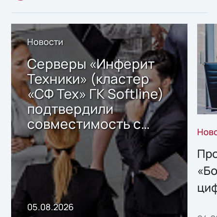
Новости
Серверы «Инферит
Техники» (кластер
«СФ Тех» ГК Softline)
подтвердили
совместимость с
Нов
решением Sharx
Storage 2.x для
Про
хранения данных
«Бо
ци
пр
05.08.2026