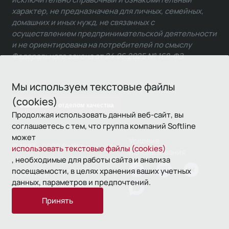
характер, не предназначена для личных, семейных,
домашних и иных нужд, не связанных с
осуществлением предпринимательской деятельности
и не ориентирована на потребителей по смыслу
Федерального закона от 24.06.2025 № 168-ФЗ.
Мы используем текстовые файлы
(cookies)
Связаться с отделом качества
Продолжая использовать данный веб-сайт, вы
соглашаетесь с тем, что группа компаний Softline
может
Условия
© 1993—2026 Softline
использовать текстовые файлы (cookies)
использования
, необходимые для работы сайта и анализа
посещаемости, в целях хранения ваших учетных
Политика
данных, параметров и предпочтений.
конфиденциальности
Принять
16+