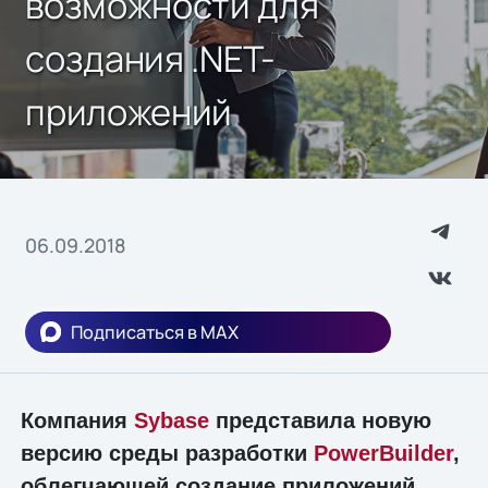
возможности для
создания .NET-
приложений
06.09.2018
Подписаться в MAX
Компания
Sybase
представила новую
версию среды разработки
PowerBuilder
,
облегчающей создание приложений,