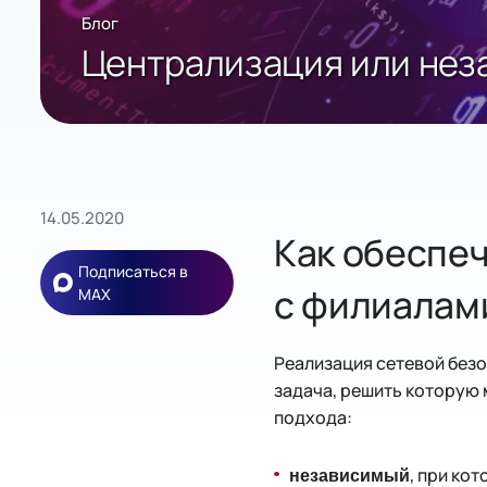
Блог
Централизация или нез
14.05.2020
Как обеспеч
Подписаться в
с филиалами
MAX
Реализация сетевой без
задача, решить которую
подхода:
, при ко
независимый