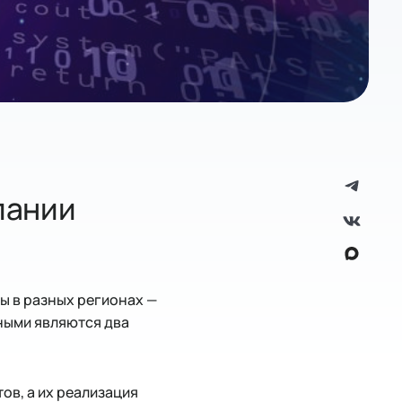
пании
ы в разных регионах —
ными являются два
ов, а их реализация