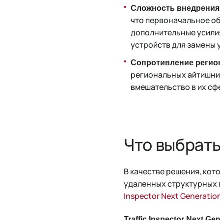
Сложность внедрения
что первоначальное об
дополнительные усилия
устройств для замены 
Сопротивление регио
региональных айтишни
вмешательство в их сф
Что выбрат
В качестве решения, ко
удаленных структурных 
Inspector Next Generatio
Traffic Inspector Next Ge