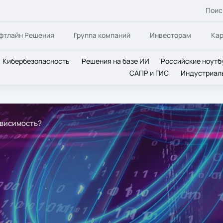
Поис
фтлайн Решения
Группа компаний
Инвесторам
Ка
Кибербезопасность
Решения на базе ИИ
Российские ноутб
САПР и ГИС
Индустриал
ависимость?