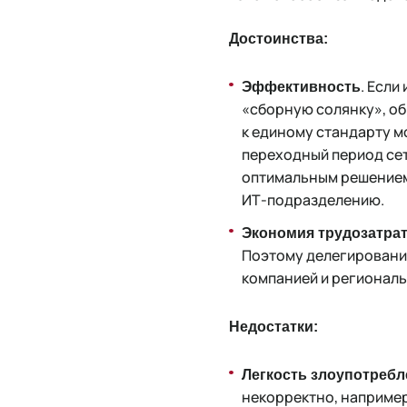
Достоинства:
. Есл
Эффективность
«сборную солянку», об
к единому стандарту мо
переходный период сет
оптимальным решением 
ИТ-подразделению.
Экономия трудозатра
Поэтому делегирование
компанией и региональ
Недостатки:
Легкость злоупотреб
некорректно, например