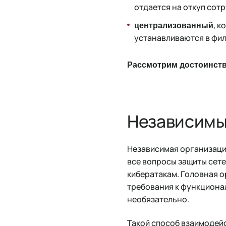
отдается на откуп сот
, к
централизованный
устанавливаются в фил
Рассмотрим достоинства
Независимы
Независимая организаци
все вопросы защиты сет
кибератакам. Головная 
требования к функционал
необязательно.
Такой способ взаимодейс