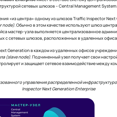
руктурой сетевых шлюзов – Central Management System
ния «из центра» одному из шлюзов Traffic Inspector Next
r
node
)
. Обычно в этом качестве используют шлюз центр
ейса мастер-узла выполняется централизованное админ
ных с сетевых шлюзов, расположенных в удаленных офиса
 Next Generation в каждом из удаленных офисов учрежден
ла (
slave
node
)
. Подчиненный узел получает свои настрой
нтролирует и защищает сетевое взаимодействие между к
лизованного управления распределенной инфраструктурой
Inspector Next Generation Enterprise