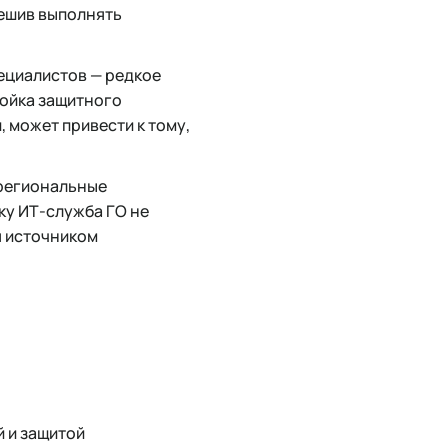
ешив выполнять
ециалистов — редкое
ройка защитного
 может привести к тому,
 региональные
ку ИТ-служба ГО не
я источником
й и защитой