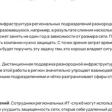
и инфраструктура региональных подразделений разнородн
разовавшуюся, например, в результате слияния несколь
жет занять не один год в зависимости от размера сети. П
ь компании нужно защищать. С точки зрения затрат врем
будет поручить эту задачу тем, кто хорошо владеет сит
. Дистанционная поддержка разнородной инфраструктур
т
 этой работы в регион значительно упрощает взаимоде
ными подразделениями и чётко разграничивает сферы о
. Сотрудники региональных ИТ-служб могут исполь
лений
 ухудшить защищенность сети, открыв себе удаленный до