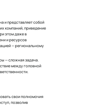
а и представляет собой
ких компаний, приведение
ри этом даже в
ени и ресурсов
уацией — региональному
ы — сложная задача.
йствие между головной
тветственности.
зовать свои полномочия
ступ, позволив