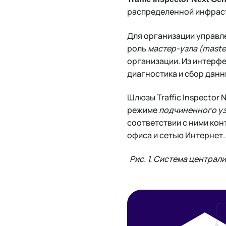
распределенной инфраст
Для организации управле
роль
мастер-узла (
maste
организации. Из интерф
диагностика и сбор дан
Шлюзы Traffic Inspector
режиме
подчиненного уз
соответствии с ними ко
офиса и сетью Интернет.
Рис. 1. Система центра