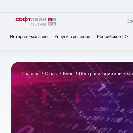
Со
Интернет-магазин
Услуги и решения
Российское ПО
Главная
О нас
Блог
Централизация или нез