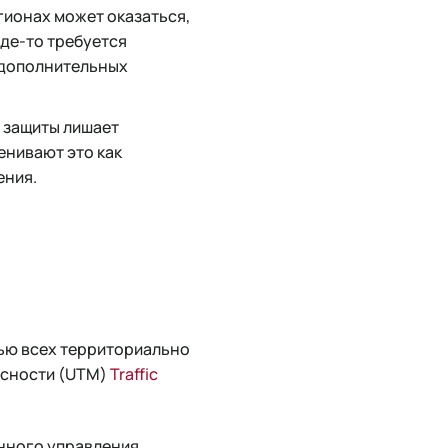
гионах может оказаться,
де-то требуется
 дополнительных
 защиты лишает
нивают это как
ения.
тью всех территориально
асности (UTM)
Traffic
анного управления