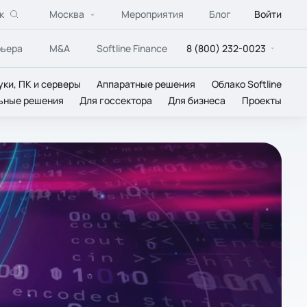
к
Москва
Мероприятия
Блог
Войти
рьера
M&A
Softline Finance
8 (800) 232-0023
уки, ПК и серверы
Аппаратные решения
Облако Softline
ьные решения
Для госсектора
Для бизнеса
Проекты