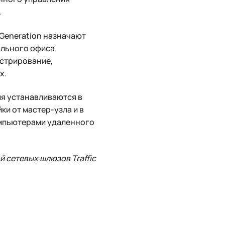
.
 Generation назначают
ального офиса
истрирование,
х.
ия устанавливаются в
ки от мастер-узла и в
омпьютерами удаленного
 сетевых шлюзов Traffic