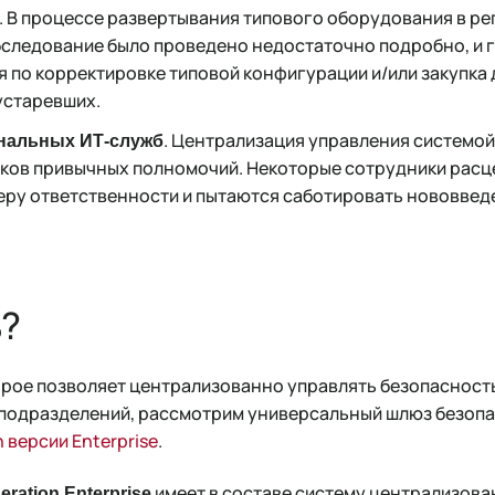
. В процессе развертывания типового оборудования в ре
следование было проведено недостаточно подробно, и г
 по корректировке типовой конфигурации и/или закупка
устаревших.
. Централизация управления системой
нальных ИТ-служб
ков привычных полномочий. Некоторые сотрудники расце
еру ответственности и пытаются саботировать нововвед
ь?
торое позволяет централизованно управлять безопаснос
подразделений, рассмотрим универсальный шлюз безоп
n версии Enterprise
.
имеет в составе систему централизов
neration Enterprise