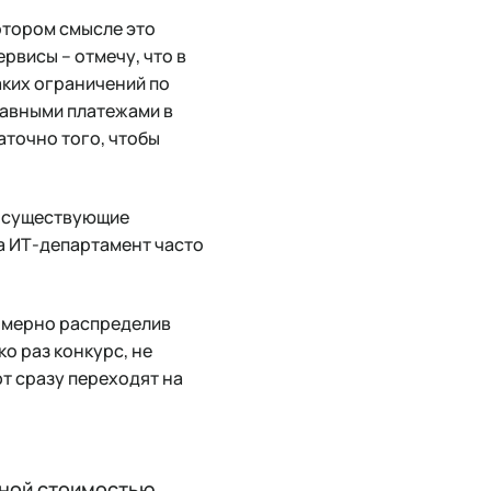
котором смысле это
рвисы – отмечу, что в
аких ограничений по
равными платежами в
аточно того, чтобы
ь существующие
а ИТ-департамент часто
номерно распределив
ко раз конкурс, не
т сразу переходят на
ьной стоимостью