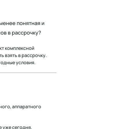
-менее понятная и
сов в рассрочку?
ект комплексной
ь взять в рассрочку.
годные условия.
ного, аппаратного
e уже сегодня.