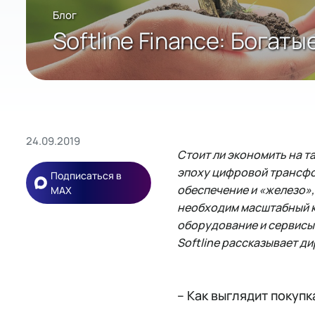
Блог
Softline Finance: Бога
24.09.2019
Стоит ли экономить на 
эпоху цифровой трансфо
Подписаться в
обеспечение и «железо»,
MAX
необходим масштабный ко
оборудование и сервисы 
Softline рассказывает д
– Как выглядит покупк