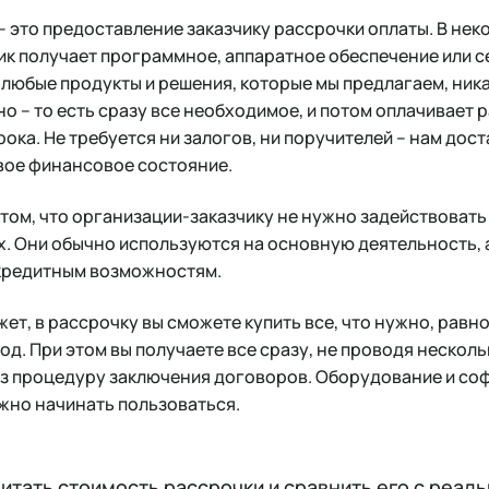
e – это предоставление заказчику рассрочки оплаты. В не
ик получает программное, аппаратное обеспечение или се
любые продукты и решения, которые мы предлагаем, ник
о – то есть сразу все необходимое, и потом оплачивает 
ока. Не требуется ни залогов, ни поручителей – нам дост
вое финансовое состояние.
 том, что организации-заказчику не нужно задействоват
х. Они обычно используются на основную деятельность, 
 кредитным возможностям.
т, в рассрочку вы сможете купить все, что нужно, рав
од. При этом вы получаете все сразу, не проводя несколь
аз процедуру заключения договоров. Оборудование и соф
жно начинать пользоваться.
читать стоимость рассрочки и сравнить его с реал