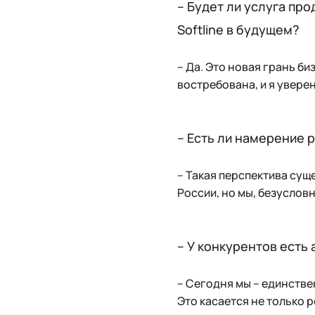
– Будет ли услуга пр
Softline в будущем?
– Да. Это новая грань б
востребована, и я увере
– Есть ли намерение 
– Такая перспектива суще
России, но мы, безуслов
– У конкурентов есть
– Сегодня мы – единств
Это касается не только 