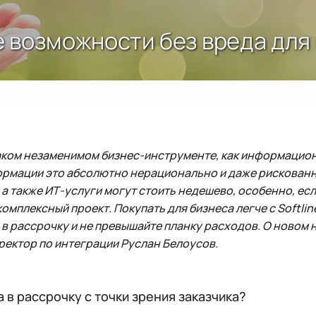
тые возможности без вреда дл
таком незаменимом бизнес-инструменте, как информацио
рмации это абсолютно нерационально и даже рискован
 а также ИТ-услуги могут стоить недешево, особенно, ес
мплексный проект. Покупать для бизнеса легче с Softline
в рассрочку и не превышайте планку расходов. О новом 
иректор по интеграции Руслан Белоусов.
а в рассрочку с точки зрения заказчика?