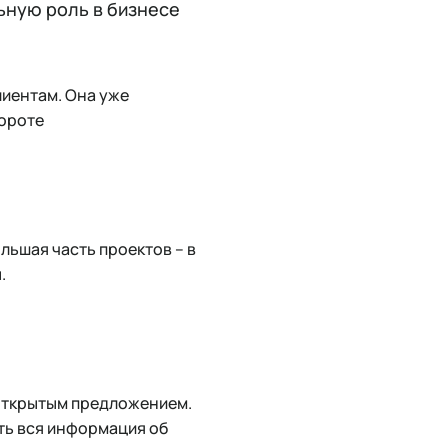
льную роль в бизнесе
лиентам. Она уже
бороте
ольшая часть проектов – в
.
 открытым предложением.
сть вся информация об