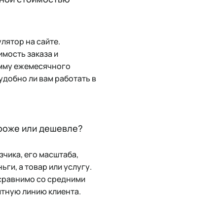
лятор на сайте.
мость заказа и
умму ежемесячного
удобно ли вам работать в
ороже или дешевле?
зчика, его масштаба,
ги, а товар или услугу.
 сравнимо со средними
итную линию клиента.