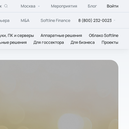
к
Москва
Мероприятия
Блог
Войти
рьера
M&A
Softline Finance
8 (800) 232-0023
уки, ПК и серверы
Аппаратные решения
Облако Softline
ьные решения
Для госсектора
Для бизнеса
Проекты