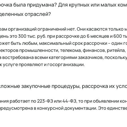
срочка была придумана? Для крупных или малых ком
деленных отраслей?
ерам организаций ограничений нет. Они касаются только
ень это 300 тыс. руб. при рассрочке до 6 месяцев и 600 т
жет быть любым, максимальный срок рассрочки – один го
секторов промышленности, телекома, финансов, ритейла,
а востребована всеми категориями заказчиков, поскольк
к услуге проявляют и госорганизации.
 сложные закупочные процедуры, рассрочка их усл
ания работает по 223-ФЗ или 44-ФЗ, то при объявлении ко
предусмотрена в конкурсной документации. Это единств