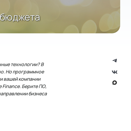
я бюджета
нные технологии? В
но. Но программное
ли вашей компании
 Finance. Берите ПО,
направлении бизнеса