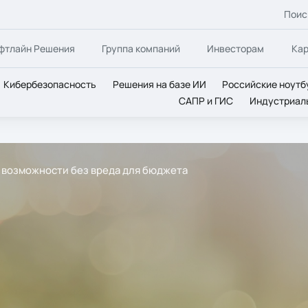
Поис
фтлайн Решения
Группа компаний
Инвесторам
Ка
Кибербезопасность
Решения на базе ИИ
Российские ноутб
САПР и ГИС
Индустриал
ые возможности без вреда для бюджета