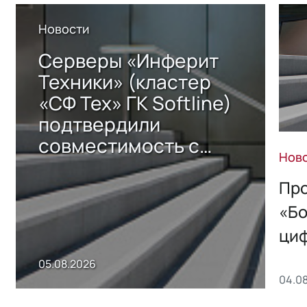
Новости
Серверы «Инферит
Техники» (кластер
«СФ Тех» ГК Softline)
подтвердили
совместимость с
Нов
решением Sharx
Storage 2.x для
Про
хранения данных
«Бо
ци
пр
05.08.2026
04.0
без