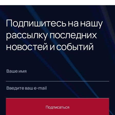
ном
«1С
Подпишитесь на нашу
рассылку последних
новостей и событий
Подписаться