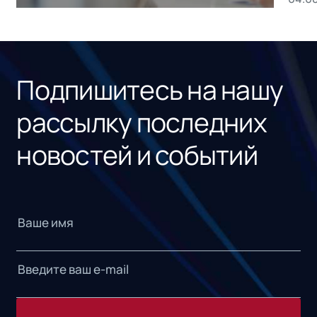
без
ном
«1С
Подпишитесь на нашу
рассылку последних
новостей и событий