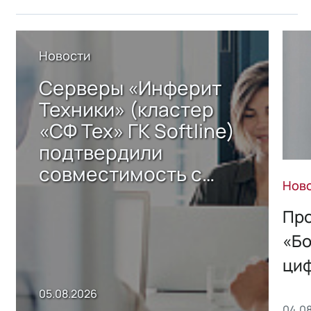
Новости
Серверы «Инферит
Техники» (кластер
«СФ Тех» ГК Softline)
подтвердили
совместимость с
Нов
решением Sharx
Storage 2.x для
Про
хранения данных
«Бо
ци
пр
05.08.2026
04.0