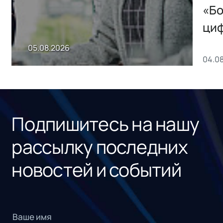
хранения данных
«Бо
ци
пр
05.08.2026
04.0
без
ном
«1С
Подпишитесь на нашу
рассылку последних
новостей и событий