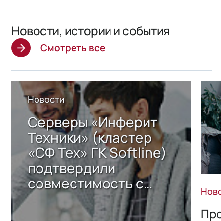
Новости, истории и события
Смотреть все
Новости
Серверы «Инферит
Техники» (кластер
«СФ Тех» ГК Softline)
подтвердили
совместимость с
Нов
решением Sharx
Storage 2.x для
Про