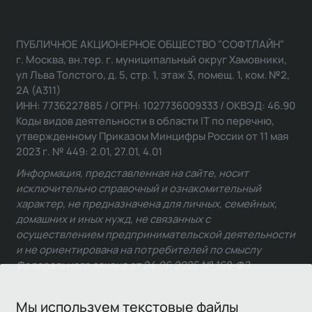
ПУБЛИЧНОЕ АКЦИОНЕРНОЕ ОБЩЕСТВО "СОФТЛАЙН"
г. Москва, вн.тер. г. муниципальный округ Хамовники,
ул Льва Толстого, д. 5, стр. 1, этаж 3, помещ. 1, ком. №2,
2А (А311)
ИНН: 7736227885 / ОГРН: 1027736009333 / ОКВЭД: 46.90
Коды видов деятельности в области IT по перечню,
утвержденному Приказом Минцифры России от 11 мая
2023 г. № 449: 2.01, 27.01, 4.01
Информация, представленная на сайте, носит
исключительно справочный и ознакомительный
характер, не предназначена для личных, семейных,
домашних и иных нужд, не связанных с
осуществлением предпринимательской деятельности
и не ориентирована на потребителей по смыслу
Федерального закона от 24.06.2025 № 168-ФЗ.
Мы используем текстовые файлы