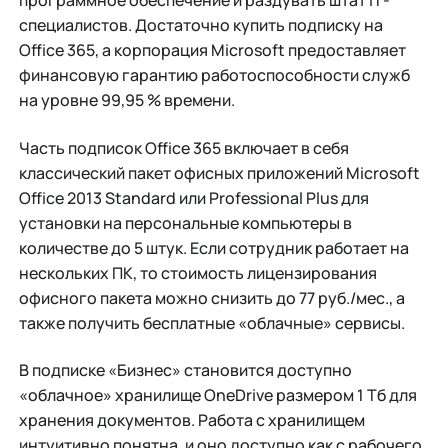
программное обеспечение и раздувать штат IТ-
специалистов. Достаточно купить подписку на
Office 365, а корпорация Microsoft предоставля­ет
финансовую гарантию работоспособности служб
на уровне 99,95 % времени.
Часть подписок Office 365 включает в себя
классический пакет офисных приложений Microsoft
Office 2013 Standard или Professional Plus для
установки на персональные компьютеры в
количестве до 5 штук. Если сотрудник работает на
нескольких ПК, то стоимость лицензирования
офисного пакета можно снизить до 77 руб./мес., а
также получить бесплатные «облачные» сервисы.
В подписке «Бизнес» становится доступно
«облачное» хранилище OneDrive размером 1 Тб для
хранения документов. Работа с хранилищем
интуитивно понятна, и оно доступно как с рабочего