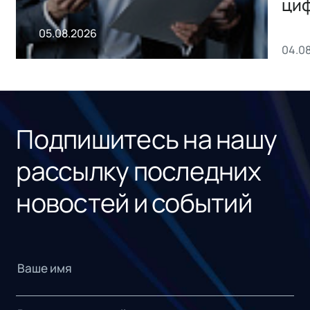
ци
пр
05.08.2026
04.0
без
ном
«1С
Подпишитесь на нашу
рассылку последних
новостей и событий