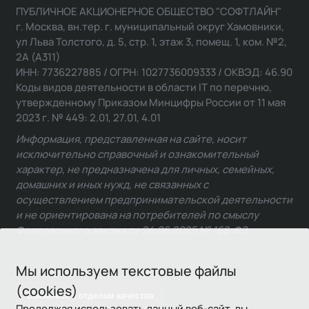
ПУБЛИЧНОЕ АКЦИОНЕРНОЕ ОБЩЕСТВО "СОФТЛАЙН"
г. Москва, вн.тер. г. муниципальный округ Хамовники,
ул Льва Толстого, д. 5, стр. 1, этаж 3, помещ. 1, ком. №2,
2А (А311)
ИНН: 7736227885 / ОГРН: 1027736009333 / ОКВЭД: 46.90
Коды видов деятельности в области IT по перечню,
утвержденному Приказом Минцифры России от 11 мая
2023 г. № 449: 2.01, 27.01, 4.01
Информация, представленная на сайте, носит
исключительно справочный и ознакомительный
характер, не предназначена для личных, семейных,
домашних и иных нужд, не связанных с
осуществлением предпринимательской деятельности
и не ориентирована на потребителей по смыслу
Федерального закона от 24.06.2025 № 168-ФЗ.
Мы используем текстовые файлы
(cookies)
Связаться с отделом качества
Продолжая использовать данный веб-сайт, вы