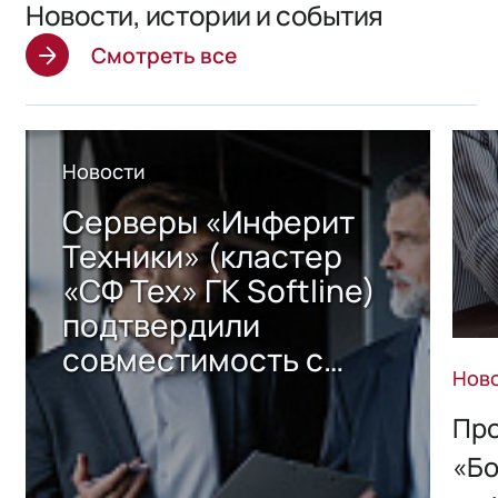
Новости, истории и события
Смотреть все
Новости
Серверы «Инферит
Техники» (кластер
«СФ Тех» ГК Softline)
подтвердили
совместимость с
Нов
решением Sharx
Storage 2.x для
Про
хранения данных
«Бо