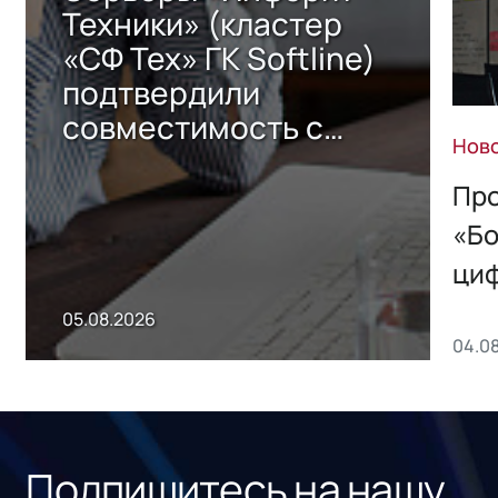
Техники» (кластер
«СФ Тех» ГК Softline)
подтвердили
совместимость с
Нов
решением Sharx
Storage 2.x для
Про
хранения данных
«Бо
ци
пр
05.08.2026
04.0
без
ном
«1С
Подпишитесь на нашу