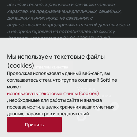
исключительно справочный и ознакомительный
характер, не предназначена для личных, семейных,
домашних и иных нужд, не связанных с
осуществлением предпринимательской деятельности
и не ориентирована на потребителей по смыслу
Федерального закона от 24.06.2025 № 168-ФЗ.
Мы используем текстовые файлы
(cookies)
Связаться с отделом качества
Продолжая использовать данный веб-сайт, вы
соглашаетесь с тем, что группа компаний Softline
может
Условия
© 1993—2026 Softline
использовать текстовые файлы (cookies)
использования
, необходимые для работы сайта и анализа
посещаемости, в целях хранения ваших учетных
Политика
данных, параметров и предпочтений.
конфиденциальности
Принять
16+