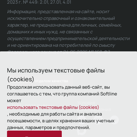
2023 г. № 449: 2.01, 27.01, 4.01
Информация, представленная на сайте, носит
исключительно справочный и ознакомительный
характер, не предназначена для личных, семейных,
домашних и иных нужд, не связанных с
осуществлением предпринимательской деятельности
и не ориентирована на потребителей по смыслу
Федерального закона от 24.06.2025 № 168-ФЗ.
Мы используем текстовые файлы
(cookies)
Связаться с отделом качества
Продолжая использовать данный веб-сайт, вы
соглашаетесь с тем, что группа компаний Softline
может
Условия
© 1993—2026 Softline
использовать текстовые файлы (cookies)
использования
, необходимые для работы сайта и анализа
посещаемости, в целях хранения ваших учетных
Политика
данных, параметров и предпочтений.
конфиденциальности