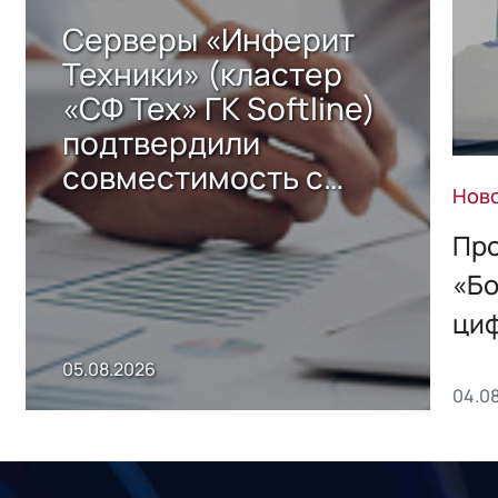
Серверы «Инферит
Техники» (кластер
«СФ Тех» ГК Softline)
подтвердили
совместимость с
Нов
решением Sharx
Storage 2.x для
Про
хранения данных
«Бо
ци
пр
05.08.2026
04.0
без
ном
«1С