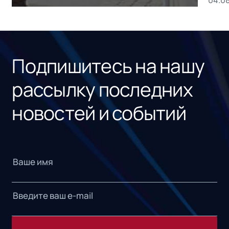
без
ном
«1С
Подпишитесь на нашу
рассылку последних
новостей и событий