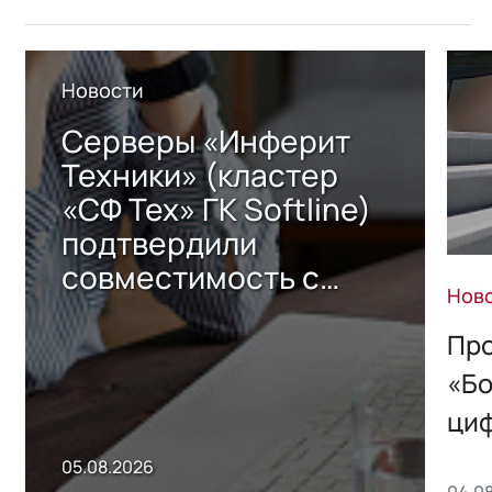
Новости
Серверы «Инферит
Техники» (кластер
«СФ Тех» ГК Softline)
подтвердили
совместимость с
Нов
решением Sharx
Storage 2.x для
Про
хранения данных
«Бо
ци
пр
05.08.2026
04.0