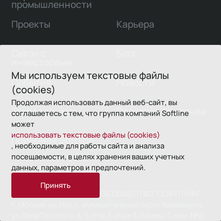
промышленности
Проекты
Карьера
Связи с
Блог
инвесторами
Мы используем текстовые файлы
События
Новости
(cookies)
Продолжая использовать данный веб-сайт, вы
Техподдержка
Политики компании
соглашаетесь с тем, что группа компаний Softline
может
использовать текстовые файлы (cookies)
Приемная Softline
, необходимые для работы сайта и анализа
посещаемости, в целях хранения ваших учетных
данных, параметров и предпочтений.
Принять
ПУБЛИЧНОЕ АКЦИОНЕРНОЕ ОБЩЕСТВО "СОФТЛАЙН"
г. Москва, вн.тер. г. муниципальный округ Хамовники,
ул Льва Толстого, д. 5, стр. 1, этаж 3, помещ. 1, ком. №2,