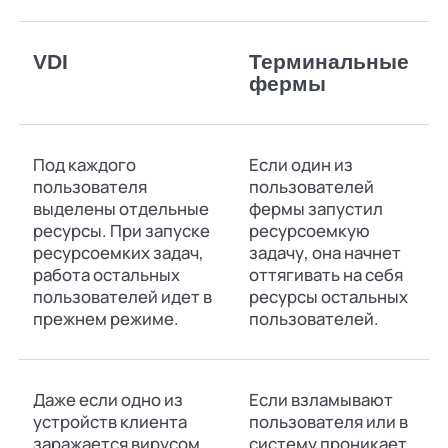
VDI
Терминальные
фермы
Под каждого
Если один из
пользователя
пользователей
выделены отдельные
фермы запустил
ресурсы. При запуске
ресурсоемкую
ресурсоемких задач,
задачу, она начнет
работа остальных
оттягивать на себя
пользователей идет в
ресурсы остальных
прежнем режиме.
пользователей.
Даже если одно из
Если взламывают
устройств клиента
пользователя или в
заражается вирусом,
систему проникает