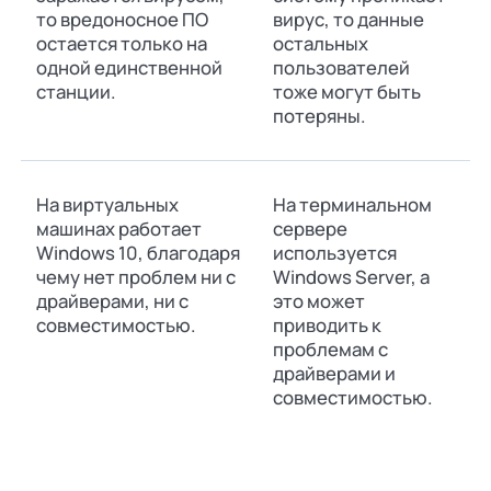
то вредоносное ПО
вирус, то данные
остается только на
остальных
одной единственной
пользователей
станции.
тоже могут быть
потеряны.
На виртуальных
На терминальном
машинах работает
сервере
Windows 10, благодаря
используется
чему нет проблем ни с
Windows Server, а
драйверами, ни с
это может
совместимостью.
приводить к
проблемам с
драйверами и
совместимостью.