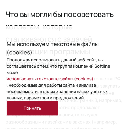
Что вы могли бы посоветовать
коллегам, которые
сталкиваются с задачей
Мы используем текстовые файлы
реализации программы
(cookies)
Продолжая использовать данный веб-сайт, вы
импортозамещения?
соглашаетесь с тем, что группа компаний Softline
может
Согласно Постановлению Правительства РФ
использовать текстовые файлы (cookies)
П. Ш.:
, необходимые для работы сайта и анализа
№1236 от 16 ноября 2015 года, мы должны закупать
посещаемости, в целях хранения ваших учетных
ПО, внесенное в единый реестр. Сейчас я уже не
данных, параметров и предпочтений.
могу просто взять и купить иностранный, например,
офисный продукт. Но многие продолжают
Принять
игнорировать эти требования, пользуясь
разнообразными лазейками в законах (например,