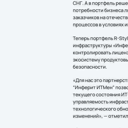
СНГ. А в портфель реш
потребности бизнеса л
заказчиков на отечест
процессов в условиях 
Теперь портфель R-Styl
инфраструктуры «Инфер
контролировать лиценз
экосистему продуктов
безопасности.
«Для нас это партнерс
“Инферит ИТМен” позв
текущего состояния И
управляемость инфраст
технологического обно
изменений», — отметил