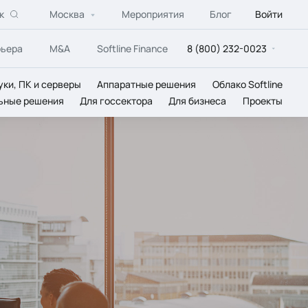
к
Москва
Мероприятия
Блог
Войти
рьера
M&A
Softline Finance
8 (800) 232-0023
уки, ПК и серверы
Аппаратные решения
Облако Softline
ьные решения
Для госсектора
Для бизнеса
Проекты