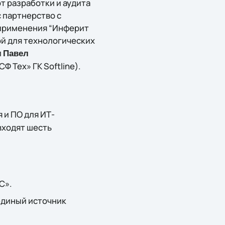
т разработки и аудита
 партнерство с
 применения “Инферит
ой для технологических
л
Павел
 Тех» ГК Softline).
 и ПО для ИТ-
входят шесть
С».
единый источник