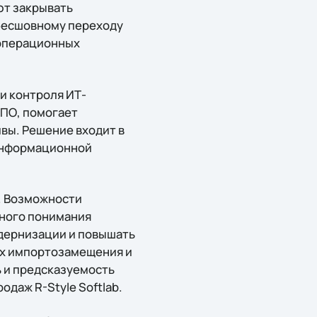
ют закрывать
бесшовному переходу
 операционных
 и контроля ИТ-
 ПО, помогает
вы. Решение входит в
информационной
. Возможности
ного понимания
дернизации и повышать
ах импортозамещения и
ь и предсказуемость
даж R-Style Softlab.