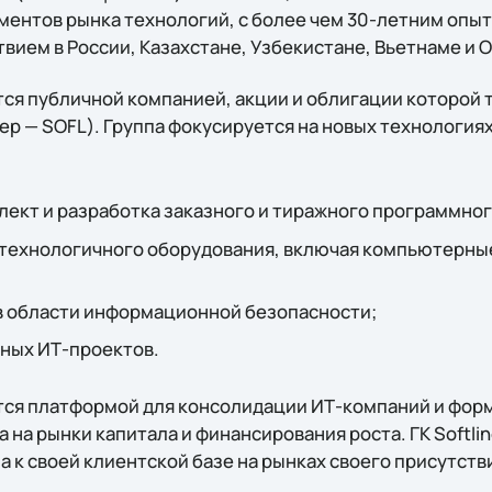
ментов рынка технологий, c более чем 30-летним опы
вием в России, Казахстане, Узбекистане, Вьетнаме и 
ся публичной компанией, акции и облигации которой 
р — SOFL). Группа фокусируется на новых технологиях
ект и разработка заказного и тиражного программног
технологичного оборудования, включая компьютерны
в области информационной безопасности;
ных ИТ-проектов.
ся платформой для консолидации ИТ-компаний и фор
а на рынки капитала и финансирования роста. ГК Softli
 к своей клиентской базе на рынках своего присутств