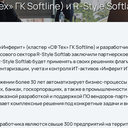
» ГК Softline) и R-Style Sof
Инферит» (кластер «СФ Тех» ГК Softline) и разработч
сового сектора R-Style Softlab заключили партнерско
-Style Softlab будет применять в своих решениях фла
ентаризации, учета и контроля ИТ-активов «Инферит 
тяжении более 30 лет автоматизирует бизнес-процессы
, банках, госкорпорациях, а также в промышленности 
аказной разработкой и поддержкой ПО вендоров-партн
аивает комплексные решения под конкретные задачи и 
работчика являются свыше 300 предприятий на террит