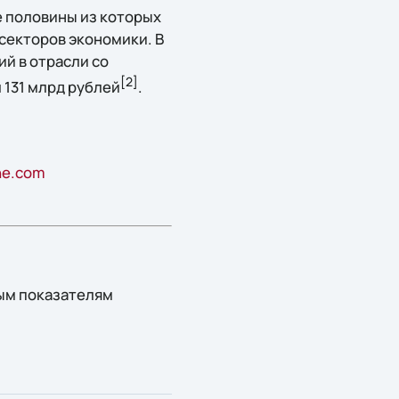
е половины из которых
 секторов экономики. В
ий в отрасли со
[2
]
л 131 млрд рублей
.
ne.com
ым показателям