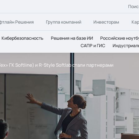
Поис
фтлайн Решения
Группа компаний
Инвесторам
Ка
Кибербезопасность
Решения на базе ИИ
Российские ноутб
САПР и ГИС
Индустриал
х» ГК Softline) и R-Style Softlab стали партнерами