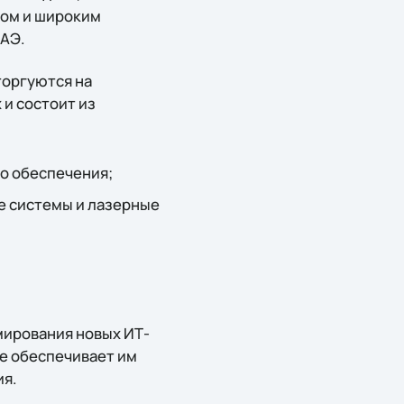
том и широким
ОАЭ.
торгуются на
 и состоит из
о обеспечения;
е системы и лазерные
мирования новых ИТ-
ne обеспечивает им
ия.