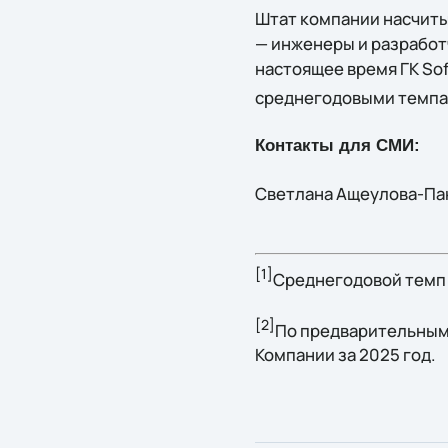
Штат компании насчиты
— инженеры и разработч
настоящее время ГК Sof
среднегодовыми темпа
Контакты для СМИ:
Светлана Ащеулова-Панк
[1]
Среднегодовой темп 
[2]
По предварительным
Компании за 2025 год.