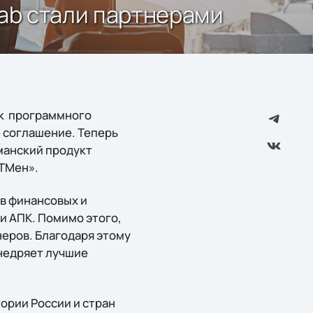
tlab стали партнерами
ик программного
е соглашение. Теперь
гманский продукт
ИТМен».
 в финансовых и
и АПК. Помимо этого,
еров. Благодаря этому
внедряет лучшие
ории России и стран