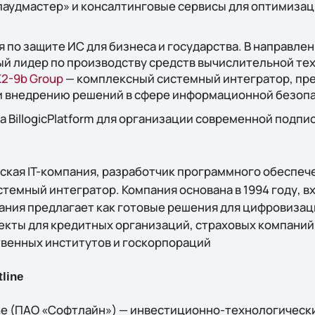
лаудмастер» и консалтинговые сервисы для оптимизац
по защите ИС для бизнеса и государства. В направле
й лидер по производству средств вычислительной те
2-9b Group
— комплексный системный интегратор, п
 и внедрению решений в сфере информационной безоп
 BillogicPlatform для организации современной подпи
ская IT-компания, разработчик программного обеспе
темный интегратор. Компания основана в 1994 году, вх
ания предлагает как готовые решения для цифровизаци
екты для кредитных организаций, страховых компаний
твенных институтов и госкорпораций
line
ine (ПАО «Софтлайн») — инвестиционно-технологическ