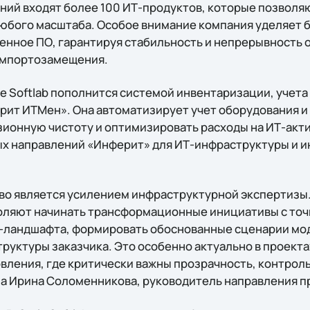
ений входят более 100 ИТ-продуктов, которые позволя
юбого масштаба. Особое внимание компания уделяет 
венное ПО, гарантируя стабильность и непрерывность
импортозамещения.
e Softlab пополнится системой инвентаризации, учета
ит ИТМен». Она автоматизирует учет оборудования и
ионную чистоту и оптимизировать расходы на ИТ-акти
ых направлений «Инферит» для ИТ-инфраструктуры и 
тво является усилением инфраструктурной экспертизы
оляют начинать трансформационные инициативы с точ
Т-ландшафта, формировать обоснованные сценарии мо
руктуры заказчика. Это особенно актуально в проект
вления, где критически важны прозрачность, контрол
а Ирина Соломенникова, руководитель направления про