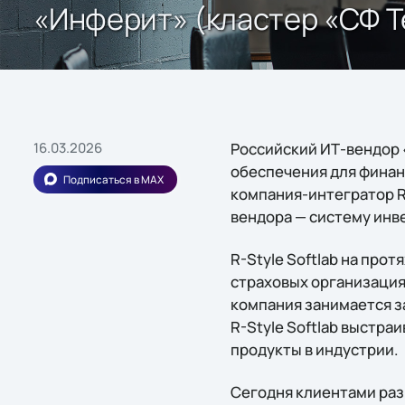
«Инферит» (кластер «СФ Тех
16.03.2026
Российский ИТ-вендор «
обеспечения для финан
Подписаться в MAX
компания-интегратор R
вендора — систему инв
R-Style Softlab на про
страховых организациях
компания занимается з
R-Style Softlab выстр
продукты в индустрии.
Сегодня клиентами раз