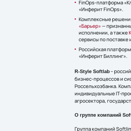
FinOps-платформа «К
«Инферит FinOps».
Комплексные решения 
«Барьер»
— признанны
исполнении, а также
К
сервисы по поставке
Российская платформа
«Инферит Биллинг».
– россий
R-Style Softlab
бизнес-процессов и сис
Россельхозбанка. Комп
индивидуальные IT-про
агросектора, государс
О группе компаний Soft
Группа компаний Softl