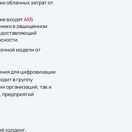
ии облачных затрат от
ние входят
АКБ
хники в защищенном
редоставляющий
асности.
сочной модели от
чения для цифровизации
одит в группу
и организаций, так и
, предприятий
ий холдинг,