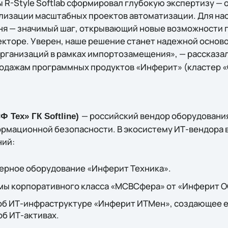
 R-Style Softlab сформировал глубокую экспертизу — о
лизации масштабных проектов автоматизации. Для нас
ня — значимый шаг, открывающий новые возможности
екторе. Уверен, наше решение станет надежной основ
рганизаций в рамках импортозамещения», — рассказа
родажам программных продуктов «Инферит» (кластер «СФ
— российский вендор оборудования
Ф Тех» ГК Softline)
рмационной безопасности. В экосистему ИТ-вендора 
ний:
ерное оборудование «Инферит Техника».
ы корпоративного класса «МСВСфера» от «Инферит О
 об ИТ-инфраструктуре «Инферит ИТМен», создающее 
б ИТ-активах.