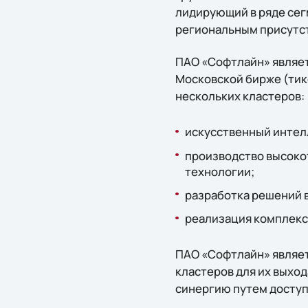
лидирующий в ряде сег
региональным присутст
ПАО «Софтлайн» являет
Московской бирже (тике
нескольких кластеров:
искусственный интелл
производство высоко
технологии;
разработка решений 
реализация комплекс
ПАО «Софтлайн» являет
кластеров для их выход
синергию путем доступа