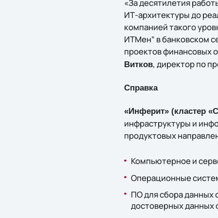
«За десятилетия работы
ИТ-архитектуры до реа
компанией такого уров
ИТМен” в банковском с
проектов финансовых о
, директор по п
Витков
Справка
«Инферит» (кластер «С
инфраструктуры и инфо
продуктовых направле
Компьютерное и серв
Операционные систем
ПО для сбора данных
достоверных данных о