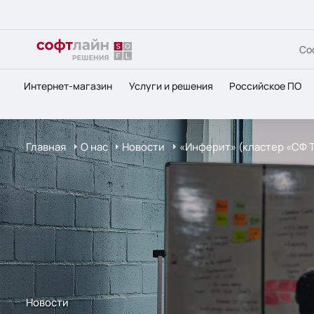
Со
Интернет-магазин
Услуги и решения
Российское ПО
Главная
О нас
Новости
«Инферит» (кластер «СФ Те
Новости