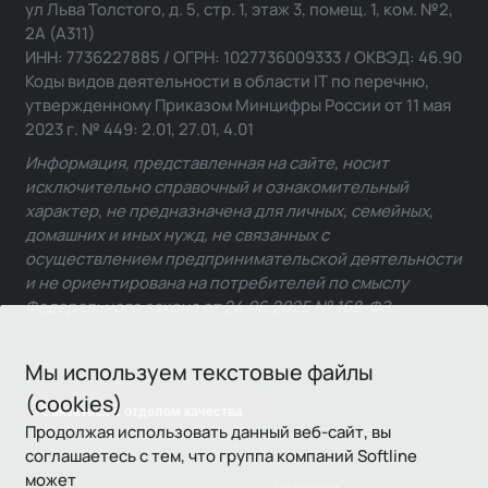
ул Льва Толстого, д. 5, стр. 1, этаж 3, помещ. 1, ком. №2,
2А (А311)
ИНН: 7736227885 / ОГРН: 1027736009333 / ОКВЭД: 46.90
Коды видов деятельности в области IT по перечню,
утвержденному Приказом Минцифры России от 11 мая
2023 г. № 449: 2.01, 27.01, 4.01
Информация, представленная на сайте, носит
исключительно справочный и ознакомительный
характер, не предназначена для личных, семейных,
домашних и иных нужд, не связанных с
осуществлением предпринимательской деятельности
и не ориентирована на потребителей по смыслу
Федерального закона от 24.06.2025 № 168-ФЗ.
Мы используем текстовые файлы
(cookies)
Связаться с отделом качества
Продолжая использовать данный веб-сайт, вы
соглашаетесь с тем, что группа компаний Softline
может
Условия