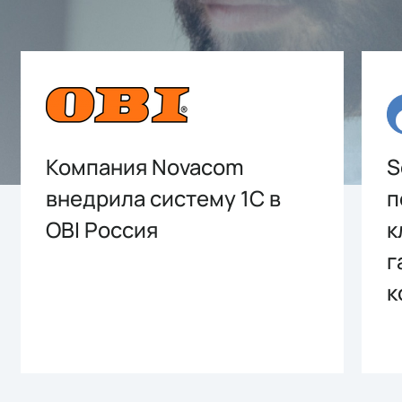
Компания Novacom
S
внедрила систему 1С в
п
OBI Россия
к
г
к