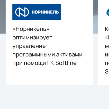
«Норникель»
К
оптимизирует
«
управление
м
программными активами
и
при помощи ГК Softline
п
S