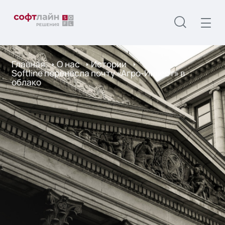
Главная
О нас
Истории
Softline перенесла почту «Агро-Инвест» в
облако