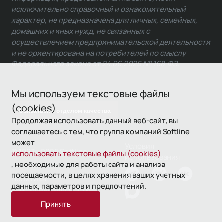
исключительно справочный и ознакомительный
характер, не предназначена для личных, семейных,
домашних и иных нужд, не связанных с
осуществлением предпринимательской деятельности
и не ориентирована на потребителей по смыслу
Федерального закона от 24.06.2025 № 168-ФЗ.
Мы используем текстовые файлы
(cookies)
Связаться с отделом качества
Продолжая использовать данный веб-сайт, вы
соглашаетесь с тем, что группа компаний Softline
может
Условия
© 1993—2026 Softline
использовать текстовые файлы (cookies)
использования
, необходимые для работы сайта и анализа
посещаемости, в целях хранения ваших учетных
Политика
данных, параметров и предпочтений.
конфиденциальности
Принять
16+