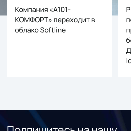
Компания «А101-
P
КОМФОРТ» переходит в
п
облако Softline
п
б
Д
I
Подпишитесь на нашу