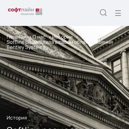
Главная
О нас
Истории
Softline разместила в своем облаке решения
Bentley Systems
История