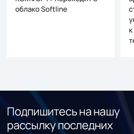
облако Softline
с
у
к
т
Подпишитесь на нашу
рассылку последних