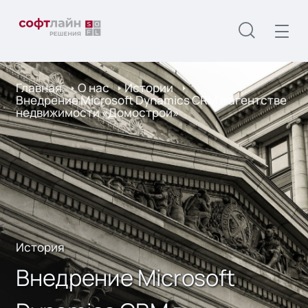
Главная
О нас
Истории
Внедрение Microsoft Dynamics CRM в агентстве
недвижимости «Домострой»
История
Внедрение Microsoft