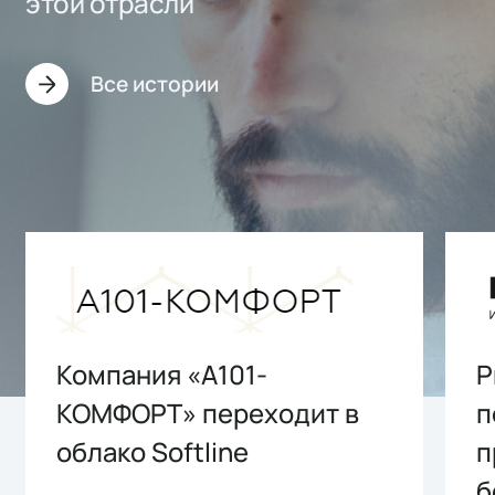
этой отрасли
Все истории
Компания «А101-
P
КОМФОРТ» переходит в
п
облако Softline
п
б