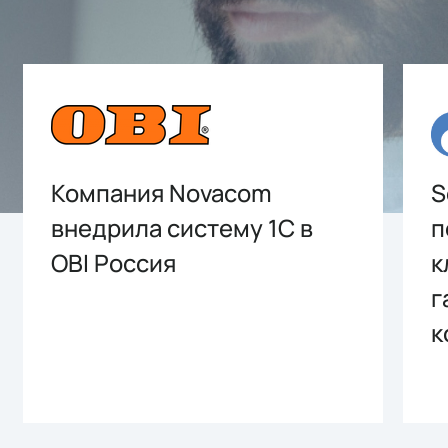
Компания Novacom
S
внедрила систему 1С в
п
OBI Россия
к
г
к