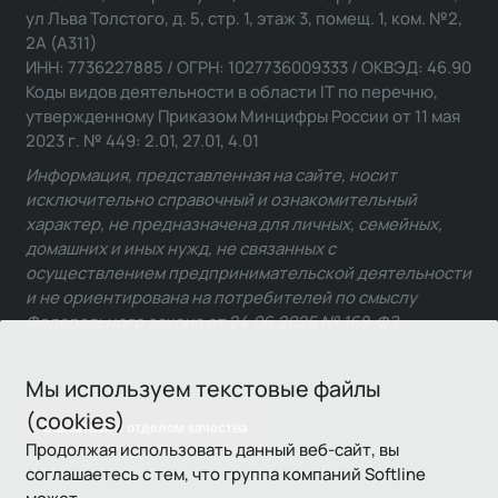
ул Льва Толстого, д. 5, стр. 1, этаж 3, помещ. 1, ком. №2,
2А (А311)
ИНН: 7736227885 / ОГРН: 1027736009333 / ОКВЭД: 46.90
Коды видов деятельности в области IT по перечню,
утвержденному Приказом Минцифры России от 11 мая
2023 г. № 449: 2.01, 27.01, 4.01
Информация, представленная на сайте, носит
исключительно справочный и ознакомительный
характер, не предназначена для личных, семейных,
домашних и иных нужд, не связанных с
осуществлением предпринимательской деятельности
и не ориентирована на потребителей по смыслу
Федерального закона от 24.06.2025 № 168-ФЗ.
Мы используем текстовые файлы
(cookies)
Связаться с отделом качества
Продолжая использовать данный веб-сайт, вы
соглашаетесь с тем, что группа компаний Softline
может