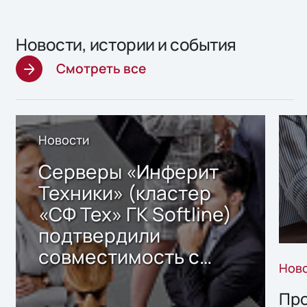
Новости, истории и события
Смотреть все
Новости
Серверы «Инферит
Техники» (кластер
«СФ Тех» ГК Softline)
подтвердили
совместимость с
Нов
решением Sharx
Storage 2.x для
Про