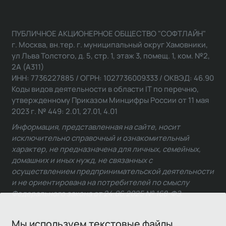
ПУБЛИЧНОЕ АКЦИОНЕРНОЕ ОБЩЕСТВО "СОФТЛАЙН"
г. Москва, вн.тер. г. муниципальный округ Хамовники,
ул Льва Толстого, д. 5, стр. 1, этаж 3, помещ. 1, ком. №2,
2А (А311)
ИНН: 7736227885 / ОГРН: 1027736009333 / ОКВЭД: 46.90
Коды видов деятельности в области IT по перечню,
утвержденному Приказом Минцифры России от 11 мая
2023 г. № 449: 2.01, 27.01, 4.01
Информация, представленная на сайте, носит
исключительно справочный и ознакомительный
характер, не предназначена для личных, семейных,
домашних и иных нужд, не связанных с
осуществлением предпринимательской деятельности
и не ориентирована на потребителей по смыслу
Федерального закона от 24.06.2025 № 168-ФЗ.
Мы используем текстовые файлы