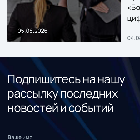
хранения данных
«Бо
ци
пр
05.08.2026
04.0
без
ном
«1С
Подпишитесь на нашу
рассылку последних
новостей и событий