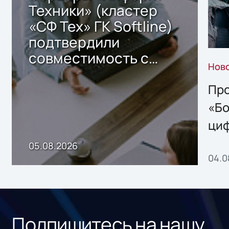
Техники» (кластер
«СФ Тех» ГК Softline)
подтвердили
совместимость с
Нов
решением Sharx
Storage 2.x для
Про
хранения данных
«Бо
ци
пр
05.08.2026
04.0
без
ном
«1С
Подпишитесь на нашу