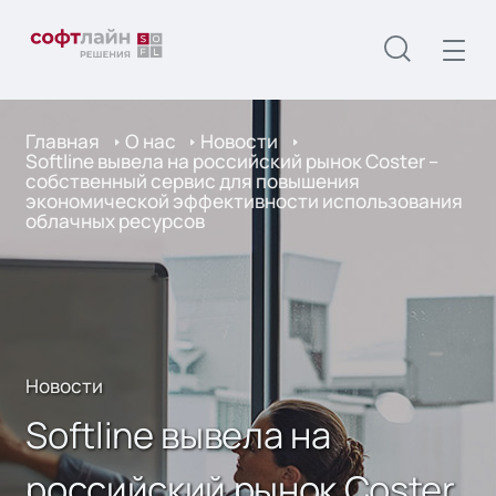
Главная
О нас
Новости
Softline вывела на российский рынок Coster –
собственный сервис для повышения
экономической эффективности использования
облачных ресурсов
Новости
Softline вывела на
российский рынок Coster