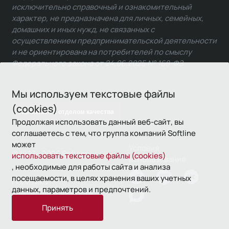
исключительно справочный и ознакомительный
характер, не предназначена для личных, семейных,
домашних и иных нужд, не связанных с
осуществлением предпринимательской деятельности
и не ориентирована на потребителей по смыслу
Федерального закона от 24.06.2025 № 168-ФЗ.
Мы используем текстовые файлы
(cookies)
Связаться с отделом качества
Продолжая использовать данный веб-сайт, вы
соглашаетесь с тем, что группа компаний Softline
может
Условия
© 1993—2026 Softline
использовать текстовые файлы (cookies)
использования
, необходимые для работы сайта и анализа
посещаемости, в целях хранения ваших учетных
Политика
данных, параметров и предпочтений.
конфиденциальности
Принять
16+