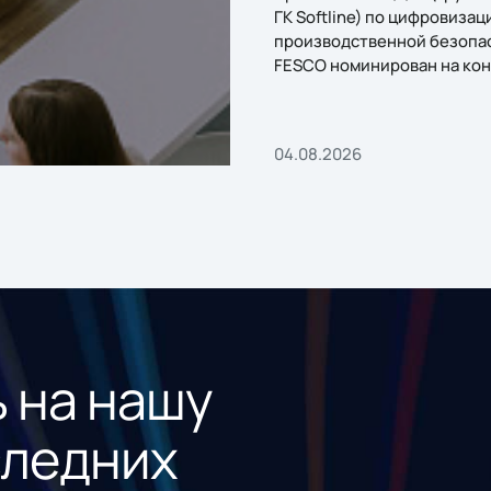
ГК Softline) по цифровизац
производственной безопа
FESCO номинирован на кон
«1С:Проект года»
04.08.2026
 на нашу
следних