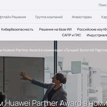
Поис
фтлайн Решения
Группа компаний
Инвесторам
Ка
Кибербезопасность
Решения на базе ИИ
Российские ноутб
САПР и ГИС
Индустриал
ем Huawei Partner Award в номинации «Лучший Золотой Партн
ем Huawei Partner Award в но