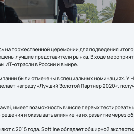
ь на торжественной церемонии для подведения итогов 
лашены лучшие представители рынка. В ходе мероприят
 ИТ-отрасли в России и в мире.
пании были отмечены в специальных номинациях. У H
делает награду «Лучший Золотой Партнер 2020», получ
Huawei, имеет возможность в числе первых тестироват
решения и оказывать влияние на их развитие через об
ют с 2015 года. Softline обладает обширной эксперти