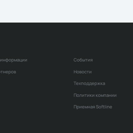
 информации
События
ртнеров
Новости
Техподдержка
Политики компании
Приемная Softline