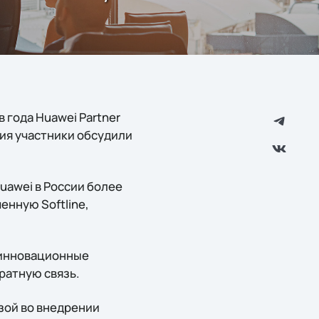
года Huawei Partner
ия участники обсудили
uawei в России более
енную Softline,
ь инновационные
ратную связь.
зой во внедрении