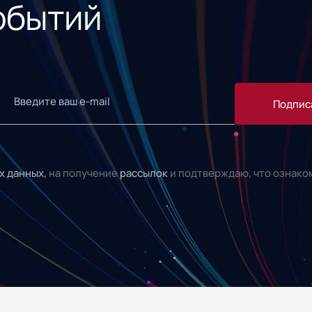
обытий
Подпис
х данных,
на получение
рассылок
и подтверждаю, что ознако