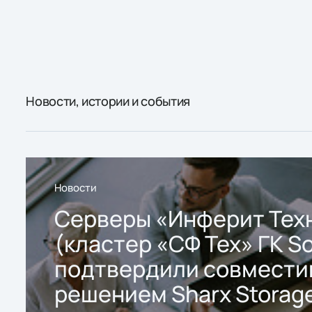
Новости, истории и события
Новости
Серверы «Инферит Тех
(кластер «СФ Тех» ГК So
подтвердили совмести
решением Sharx Storage