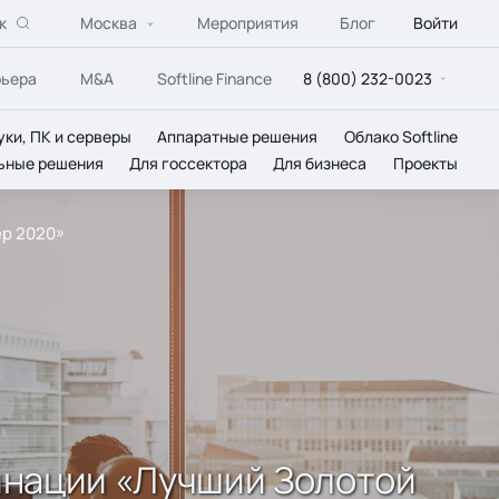
к
Москва
Мероприятия
Блог
Войти
рьера
M&A
Softline Finance
8 (800) 232-0023
уки, ПК и серверы
Аппаратные решения
Облако Softline
ьные решения
Для госсектора
Для бизнеса
Проекты
ер 2020»
минации «Лучший Золотой