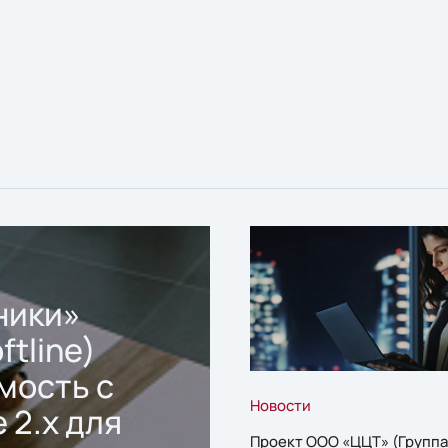
ники»
ftline)
мость с
Новости
 2.x для
Проект ООО «ЦЦТ» (Группа